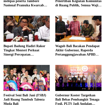
melepas peserta Jambore
Penertiban Kegiatan Komunitas
Nasional Pramuka Kwarcab
di Ruang Publik, Semua Wajib
Badung
Taat Aturan Tanpa
Pengecualian
Bupati Badung Hadiri Rakor
Wagub Bali Bacakan Pendapat
Tingkat Menteri Perkuat
Akhir Gubernur, Raperda
Sinergi Percepatan
Pertanggungjawaban APBD
Pembangunan Infrastruktur,
2025 Disetujui Bersama
Pariwisata, dan Tata
Lingkungan Bali
Festival Seni Bali Jani (FSBJ)
Gubernur Koster Targetkan
Jadi Ruang Tumbuh Talenta
Bali Bebas Pembangkit Tenaga
Muda Bali
Fosil, PLTS Jadi Andalan