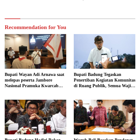
Menuju Net Zero Emission 2045
Recommendation for You
Bupati Wayan Adi Arnawa saat
Bupati Badung Tegaskan
melepas peserta Jambore
Penertiban Kegiatan Komunitas
Nasional Pramuka Kwarcab
di Ruang Publik, Semua Wajib
Badung
Taat Aturan Tanpa
Pengecualian