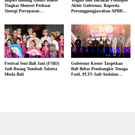
Bupati Badung Hadiri Rakor
Wagub Bali Bacakan Pendapat
Tingkat Menteri Perkuat
Akhir Gubernur, Raperda
Sinergi Percepatan
Pertanggungjawaban APBD
Pembangunan Infrastruktur,
2025 Disetujui Bersama
Pariwisata, dan Tata
Lingkungan Bali
Festival Seni Bali Jani (FSBJ)
Gubernur Koster Targetkan
Jadi Ruang Tumbuh Talenta
Bali Bebas Pembangkit Tenaga
Muda Bali
Fosil, PLTS Jadi Andalan
Menuju Net Zero Emission 2045