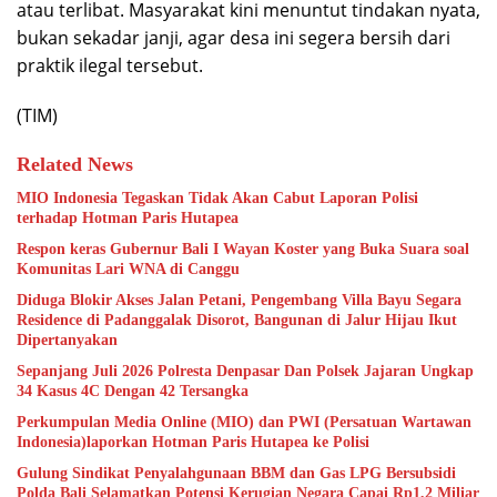
atau terlibat. Masyarakat kini menuntut tindakan nyata,
bukan sekadar janji, agar desa ini segera bersih dari
praktik ilegal tersebut.
(TIM)
Related News
MIO Indonesia Tegaskan Tidak Akan Cabut Laporan Polisi
terhadap Hotman Paris Hutapea
Respon keras Gubernur Bali I Wayan Koster yang Buka Suara soal
Komunitas Lari WNA di Canggu
Diduga Blokir Akses Jalan Petani, Pengembang Villa Bayu Segara
Residence di Padanggalak Disorot, Bangunan di Jalur Hijau Ikut
Dipertanyakan
Sepanjang Juli 2026 Polresta Denpasar Dan Polsek Jajaran Ungkap
34 Kasus 4C Dengan 42 Tersangka
Perkumpulan Media Online (MIO) dan PWI (Persatuan Wartawan
Indonesia)laporkan Hotman Paris Hutapea ke Polisi
Gulung Sindikat Penyalahgunaan BBM dan Gas LPG Bersubsidi
Polda Bali Selamatkan Potensi Kerugian Negara Capai Rp1,2 Miliar