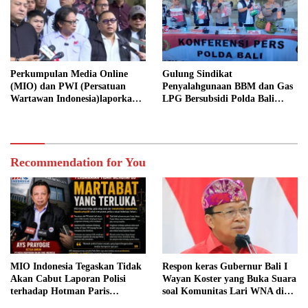
Perkumpulan Media Online
Gulung Sindikat
(MIO) dan PWI (Persatuan
Penyalahgunaan BBM dan Gas
Wartawan Indonesia)laporkan
LPG Bersubsidi Polda Bali
Hotman Paris Hutapea ke Polisi
Selamatkan Potensi Kerugian
Negara Capai Rp1,2 Miliar
Recommendation for You
MIO Indonesia Tegaskan Tidak
Respon keras Gubernur Bali I
Akan Cabut Laporan Polisi
Wayan Koster yang Buka Suara
terhadap Hotman Paris
soal Komunitas Lari WNA di
Hutapea
Canggu