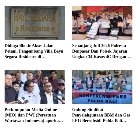
Diduga Blokir Akses Jalan
Sepanjang Juli 2026 Polresta
Petani, Pengembang Villa Bayu
Denpasar Dan Polsek Jajaran
Segara Residence di
Ungkap 34 Kasus 4C Dengan 42
Padanggalak Disorot, Bangunan
Tersangka
di Jalur Hijau Ikut
Dipertanyakan
Perkumpulan Media Online
Gulung Sindikat
(MIO) dan PWI (Persatuan
Penyalahgunaan BBM dan Gas
Wartawan Indonesia)laporkan
LPG Bersubsidi Polda Bali
Hotman Paris Hutapea ke Polisi
Selamatkan Potensi Kerugian
Negara Capai Rp1,2 Miliar