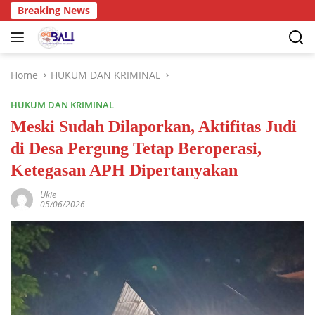
Breaking News
Home
HUKUM DAN KRIMINAL
HUKUM DAN KRIMINAL
Meski Sudah Dilaporkan, Aktifitas Judi
di Desa Pergung Tetap Beroperasi,
Ketegasan APH Dipertanyakan
Ukie
05/06/2026