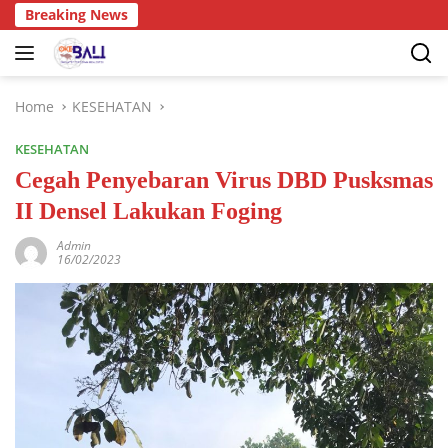
Breaking News
Home
KESEHATAN
KESEHATAN
Cegah Penyebaran Virus DBD Pusksmas
II Densel Lakukan Foging
Admin
16/02/2023