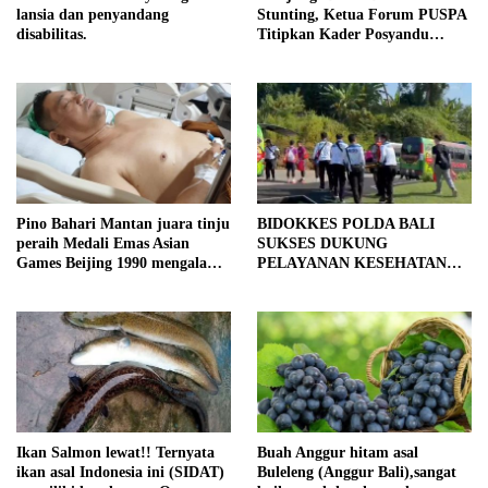
lansia dan penyandang
Stunting, Ketua Forum PUSPA
disabilitas.
Titipkan Kader Posyandu
Kawal Tumbuh Kembang Bayi
Pino Bahari Mantan juara tinju
BIDOKKES POLDA BALI
peraih Medali Emas Asian
SUKSES DUKUNG
Games Beijing 1990 mengalami
PELAYANAN KESEHATAN
kecelakaan lalu lintas
KEMALA RUN 2026
Ikan Salmon lewat!! Ternyata
Buah Anggur hitam asal
ikan asal Indonesia ini (SIDAT)
Buleleng (Anggur Bali),sangat