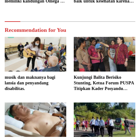
memiliki kandungan Omega 3
baik untuk kesehatan karena
tertinggi didunia
kaya akan antioksidan
Recommendation for You
musik dan maknanya bagi
Kunjungi Balita Berisiko
lansia dan penyandang
Stunting, Ketua Forum PUSPA
disabilitas.
Titipkan Kader Posyandu
Kawal Tumbuh Kembang Bayi