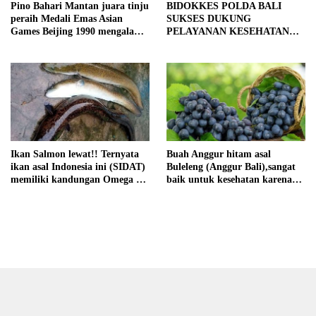
Pino Bahari Mantan juara tinju
BIDOKKES POLDA BALI
peraih Medali Emas Asian
SUKSES DUKUNG
Games Beijing 1990 mengalami
PELAYANAN KESEHATAN
kecelakaan lalu lintas
KEMALA RUN 2026
Ikan Salmon lewat!! Ternyata
Buah Anggur hitam asal
ikan asal Indonesia ini (SIDAT)
Buleleng (Anggur Bali),sangat
memiliki kandungan Omega 3
baik untuk kesehatan karena
tertinggi didunia
kaya akan antioksidan