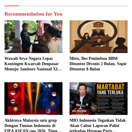
Recommendation for You
Wawali Arya Negara Lepas
Miris, Bos Penimbun BBM
Kontingen Kwarcab Denpasar
Dituntut Divonis 2 Bulan, Sopir
Menuju Jambore Nasional XII
Dituntut 8 Bulan
Tahun 2026 Jaga Nama Baik
Denpasar
Akhirnya Malaysia satu grup
MIO Indonesia Tegaskan Tidak
Dengan Timnas Indonesia di
Akan Cabut Laporan Polisi
FIFA ASEAN cup 2026, Timnas
terhadap Hotman Paris