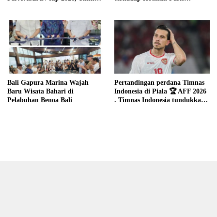
Garuda sudah kangen
Hutapea
bertanding dengan Malaysia
Bali Gapura Marina Wajah
Pertandingan perdana Timnas
Baru Wisata Bahari di
Indonesia di Piala 🏆 AFF 2026
Pelabuhan Benoa Bali
. Timnas Indonesia tundukkan
Cambodia dengan skor telak 5-
1