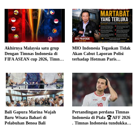
Tahun 2026 Jaga Nama Baik
Denpasar
MIO Indonesia Tegaskan Tidak
Akhirnya Malaysia satu grup
Akan Cabut Laporan Polisi
Dengan Timnas Indonesia di
terhadap Hotman Paris
FIFA ASEAN cup 2026, Timnas
Hutapea
Garuda sudah kangen
bertanding dengan Malaysia
Bali Gapura Marina Wajah
Pertandingan perdana Timnas
Baru Wisata Bahari di
Indonesia di Piala 🏆 AFF 2026
Pelabuhan Benoa Bali
. Timnas Indonesia tundukkan
Cambodia dengan skor telak 5-
1