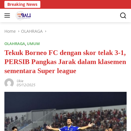
Breaking News
Home
OLAHRAGA
OLAHRAGA
,
UMUM
Tekuk Borneo FC dengan skor telak 3-1,
PERSIB Pangkas Jarak dalam klasemen
sementara Super league
Ukie
05/12/2025