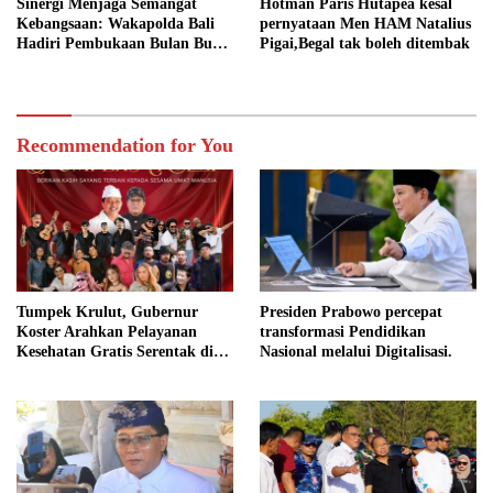
Sinergi Menjaga Semangat
Hotman Paris Hutapea kesal
Kebangsaan: Wakapolda Bali
pernyataan Men HAM Natalius
Hadiri Pembukaan Bulan Bung
Pigai,Begal tak boleh ditembak
Karno VIII Tahun 2026
Recommendation for You
Tumpek Krulut, Gubernur
Presiden Prabowo percepat
Koster Arahkan Pelayanan
transformasi Pendidikan
Kesehatan Gratis Serentak di
Nasional melalui Digitalisasi.
Seluruh Bali