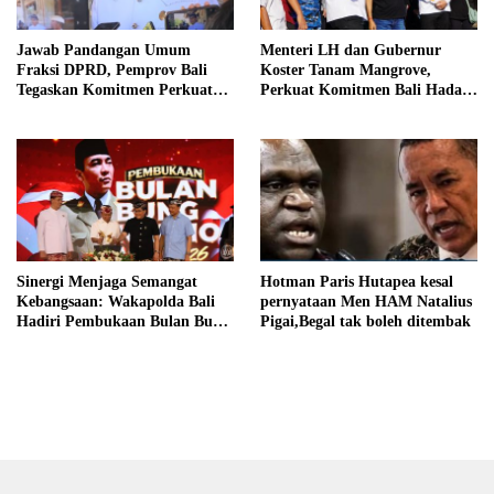
Jawab Pandangan Umum
Menteri LH dan Gubernur
Fraksi DPRD, Pemprov Bali
Koster Tanam Mangrove,
Tegaskan Komitmen Perkuat
Perkuat Komitmen Bali Hadapi
Tata Kelola Keuangan Daerah
Perubahan Iklim
Sinergi Menjaga Semangat
Hotman Paris Hutapea kesal
Kebangsaan: Wakapolda Bali
pernyataan Men HAM Natalius
Hadiri Pembukaan Bulan Bung
Pigai,Begal tak boleh ditembak
Karno VIII Tahun 2026