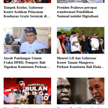
Tumpek Krulut, Gubernur
Presiden Prabowo percepat
Koster Arahkan Pelayanan
transformasi Pendidikan
Kesehatan Gratis Serentak di
Nasional melalui Digitalisasi.
Seluruh Bali
Jawab Pandangan Umum
Menteri LH dan Gubernur
Fraksi DPRD, Pemprov Bali
Koster Tanam Mangrove,
Tegaskan Komitmen Perkuat
Perkuat Komitmen Bali Hadapi
Tata Kelola Keuangan Daerah
Perubahan Iklim