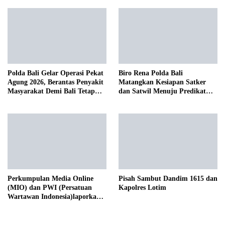
Polda Bali Gelar Operasi Pekat
Biro Rena Polda Bali
Agung 2026, Berantas Penyakit
Matangkan Kesiapan Satker
Masyarakat Demi Bali Tetap
dan Satwil Menuju Predikat
Kondusif
WBBM Tahun 2026
Perkumpulan Media Online
Pisah Sambut Dandim 1615 dan
(MIO) dan PWI (Persatuan
Kapolres Lotim
Wartawan Indonesia)laporkan
Hotman Paris Hutapea ke Polisi