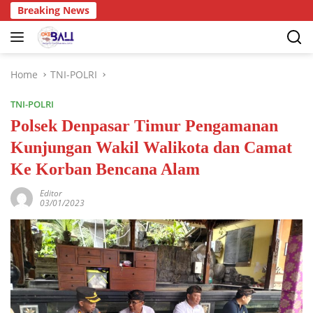
Breaking News
Home
TNI-POLRI
TNI-POLRI
Polsek Denpasar Timur Pengamanan
Kunjungan Wakil Walikota dan Camat
Ke Korban Bencana Alam
Editor
03/01/2023