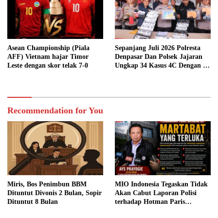
Asean Championship (Piala
Sepanjang Juli 2026 Polresta
AFF) Vietnam hajar Timor
Denpasar Dan Polsek Jajaran
Leste dengan skor telak 7-0
Ungkap 34 Kasus 4C Dengan 42
Tersangka
Recommendation for You
Miris, Bos Penimbun BBM
MIO Indonesia Tegaskan Tidak
Dituntut Divonis 2 Bulan, Sopir
Akan Cabut Laporan Polisi
Dituntut 8 Bulan
terhadap Hotman Paris
Hutapea