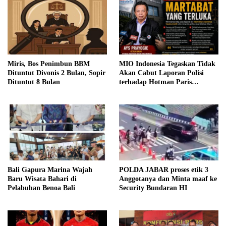
Miris, Bos Penimbun BBM
MIO Indonesia Tegaskan Tidak
Dituntut Divonis 2 Bulan, Sopir
Akan Cabut Laporan Polisi
Dituntut 8 Bulan
terhadap Hotman Paris
Hutapea
Bali Gapura Marina Wajah
POLDA JABAR proses etik 3
Baru Wisata Bahari di
Anggotanya dan Minta maaf ke
Pelabuhan Benoa Bali
Security Bundaran HI