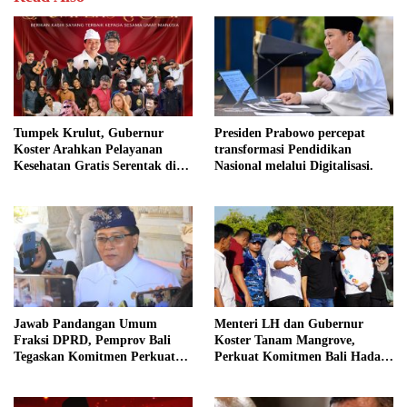
Tumpek Krulut, Gubernur
Presiden Prabowo percepat
Koster Arahkan Pelayanan
transformasi Pendidikan
Kesehatan Gratis Serentak di
Nasional melalui Digitalisasi.
Seluruh Bali
Menteri LH dan Gubernur
Jawab Pandangan Umum
Koster Tanam Mangrove,
Fraksi DPRD, Pemprov Bali
Perkuat Komitmen Bali Hadapi
Tegaskan Komitmen Perkuat
Perubahan Iklim
Tata Kelola Keuangan Daerah