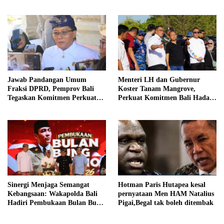
Seluruh Bali
Jawab Pandangan Umum
Menteri LH dan Gubernur
Fraksi DPRD, Pemprov Bali
Koster Tanam Mangrove,
Tegaskan Komitmen Perkuat
Perkuat Komitmen Bali Hadapi
Tata Kelola Keuangan Daerah
Perubahan Iklim
Sinergi Menjaga Semangat
Hotman Paris Hutapea kesal
Kebangsaan: Wakapolda Bali
pernyataan Men HAM Natalius
Hadiri Pembukaan Bulan Bung
Pigai,Begal tak boleh ditembak
Karno VIII Tahun 2026