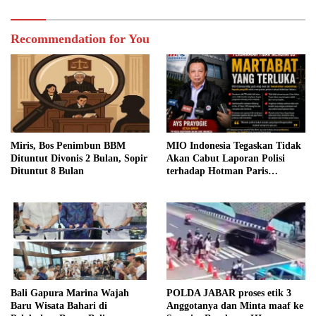
Recommendation for You
Miris, Bos Penimbun BBM
MIO Indonesia Tegaskan Tidak
Dituntut Divonis 2 Bulan, Sopir
Akan Cabut Laporan Polisi
Dituntut 8 Bulan
terhadap Hotman Paris
Hutapea
Bali Gapura Marina Wajah
POLDA JABAR proses etik 3
Baru Wisata Bahari di
Anggotanya dan Minta maaf ke