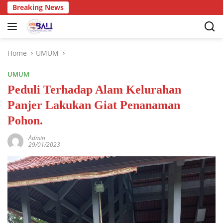
Breaking News
Home
UMUM
UMUM
Peduli Terhadap Alam Kelurahan
Panjer Lakukan Giat Penanaman
Pohon.
Admin
29/01/2023