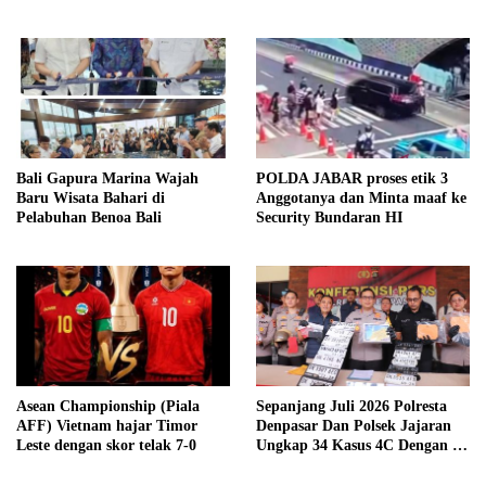
Hutapea
Bali Gapura Marina Wajah
POLDA JABAR proses etik 3
Baru Wisata Bahari di
Anggotanya dan Minta maaf ke
Pelabuhan Benoa Bali
Security Bundaran HI
Asean Championship (Piala
Sepanjang Juli 2026 Polresta
AFF) Vietnam hajar Timor
Denpasar Dan Polsek Jajaran
Leste dengan skor telak 7-0
Ungkap 34 Kasus 4C Dengan 42
Tersangka