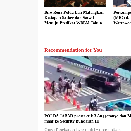
Biro Rena Polda Bali Matangkan
Perkumpu
Kesiapan Satker dan Satwil
(MIO) da
Menuju Predikat WBBM Tahun
Wartawan
2026
Hotman Pa
Recommendation for You
POLDA JABAR proses etik 3 Anggotanya dan M
maaf ke Security Bundaran HI
Caps : Tangkapan layar mobil Alphard hitam