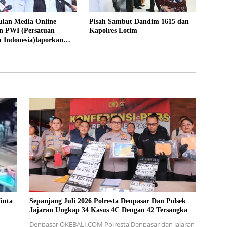
lan Media Online
Pisah Sambut Dandim 1615 dan
n PWI (Persatuan
Kapolres Lotim
 Indonesia)laporkan
ris Hutapea ke Polisi
inta
Sepanjang Juli 2026 Polresta Denpasar Dan Polsek
Jajaran Ungkap 34 Kasus 4C Dengan 42 Tersangka
Denpasar OKEBALI.COM Polresta Denpasar dan jajaran