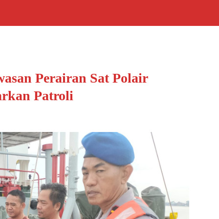
san Perairan Sat Polair
rkan Patroli