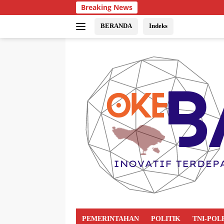
Breaking News
BERANDA
Indeks
PEMERINTAHAN
POLITIK
TNI-POL