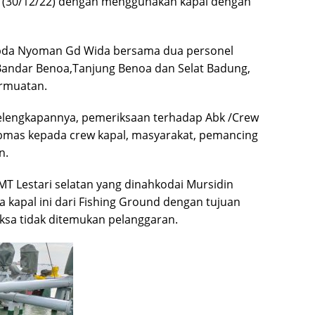
gi (30/12/22) dengan menggunakan kapal dengan
 Ipda Nyoman Gd Wida bersama dua personel
Bandar Benoa,Tanjung Benoa dan Selat Badung,
rmuatan.
kelengkapannya, pemeriksaan terhadap Abk /Crew
mas kepada crew kapal, masyarakat, pemancing
n.
KMT Lestari selatan yang dinahkodai Mursidin
apal ini dari Fishing Ground dengan tujuan
ksa tidak ditemukan pelanggaran.