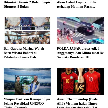
Dituntut Divonis 2 Bulan, Sopir
Akan Cabut Laporan Polisi
Dituntut 8 Bulan
terhadap Hotman Paris
Hutapea
Bali Gapura Marina Wajah
POLDA JABAR proses etik 3
Baru Wisata Bahari di
Anggotanya dan Minta maaf ke
Pelabuhan Benoa Bali
Security Bundaran HI
Menpar Pastikan Kesiapan Ijen
Asean Championship (Piala
Jelang Revalidasi UNESCO
AFF) Vietnam hajar Timor
Global Geopark
Leste dengan skor telak 7-0