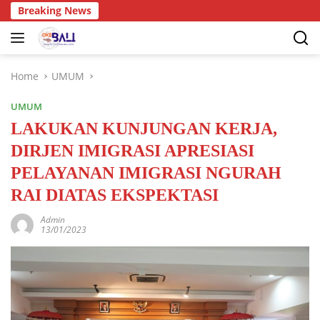
Breaking News
Home
UMUM
UMUM
LAKUKAN KUNJUNGAN KERJA,
DIRJEN IMIGRASI APRESIASI
PELAYANAN IMIGRASI NGURAH
RAI DIATAS EKSPEKTASI
Admin
13/01/2023