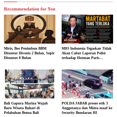
Recommendation for You
Miris, Bos Penimbun BBM
MIO Indonesia Tegaskan Tidak
Dituntut Divonis 2 Bulan, Sopir
Akan Cabut Laporan Polisi
Dituntut 8 Bulan
terhadap Hotman Paris
Hutapea
Bali Gapura Marina Wajah
POLDA JABAR proses etik 3
Baru Wisata Bahari di
Anggotanya dan Minta maaf ke
Pelabuhan Benoa Bali
Security Bundaran HI