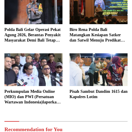
Polda Bali Gelar Operasi Pekat
Biro Rena Polda Bali
Agung 2026, Berantas Penyakit
Matangkan Kesiapan Satker
Masyarakat Demi Bali Tetap
dan Satwil Menuju Predikat
Kondusif
WBBM Tahun 2026
Perkumpulan Media Online
Pisah Sambut Dandim 1615 dan
(MIO) dan PWI (Persatuan
Kapolres Lotim
Wartawan Indonesia)laporkan
Hotman Paris Hutapea ke Polisi
Recommendation for You