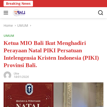
Breaking News
Home
UMUM
UMUM
Ketua MIO Bali Ikut Menghadiri
Perayaan Natal PIKI Persatuan
Intelengensia Kristen Indonesia (PIKI)
Provinsi Bali.
Ukie
18/01/2026