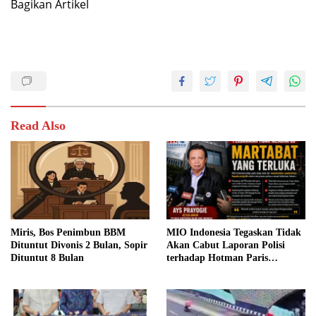
Bagikan Artikel
Read Also
Miris, Bos Penimbun BBM
MIO Indonesia Tegaskan Tidak
Dituntut Divonis 2 Bulan, Sopir
Akan Cabut Laporan Polisi
Dituntut 8 Bulan
terhadap Hotman Paris
Hutapea