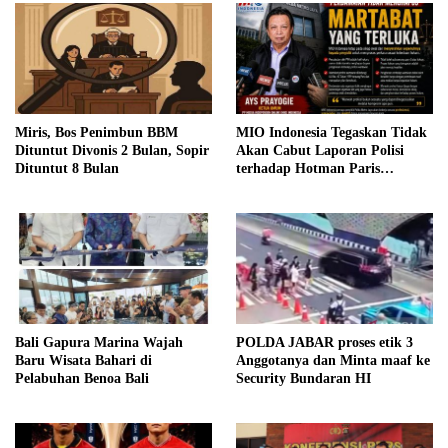
Miris, Bos Penimbun BBM
MIO Indonesia Tegaskan Tidak
Dituntut Divonis 2 Bulan, Sopir
Akan Cabut Laporan Polisi
Dituntut 8 Bulan
terhadap Hotman Paris
Hutapea
Bali Gapura Marina Wajah
POLDA JABAR proses etik 3
Baru Wisata Bahari di
Anggotanya dan Minta maaf ke
Pelabuhan Benoa Bali
Security Bundaran HI