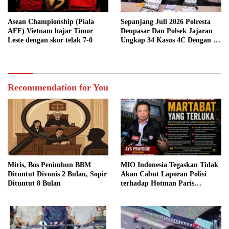
Asean Championship (Piala
Sepanjang Juli 2026 Polresta
AFF) Vietnam hajar Timor
Denpasar Dan Polsek Jajaran
Leste dengan skor telak 7-0
Ungkap 34 Kasus 4C Dengan 42
Tersangka
Recommendation for You
Miris, Bos Penimbun BBM
MIO Indonesia Tegaskan Tidak
Dituntut Divonis 2 Bulan, Sopir
Akan Cabut Laporan Polisi
Dituntut 8 Bulan
terhadap Hotman Paris
Hutapea