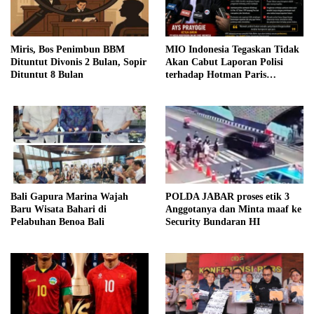
Miris, Bos Penimbun BBM
MIO Indonesia Tegaskan Tidak
Dituntut Divonis 2 Bulan, Sopir
Akan Cabut Laporan Polisi
Dituntut 8 Bulan
terhadap Hotman Paris
Hutapea
Bali Gapura Marina Wajah
POLDA JABAR proses etik 3
Baru Wisata Bahari di
Anggotanya dan Minta maaf ke
Pelabuhan Benoa Bali
Security Bundaran HI