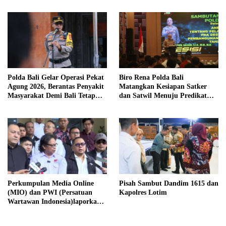
Polda Bali Gelar Operasi Pekat
Biro Rena Polda Bali
Agung 2026, Berantas Penyakit
Matangkan Kesiapan Satker
Masyarakat Demi Bali Tetap
dan Satwil Menuju Predikat
Kondusif
WBBM Tahun 2026
Perkumpulan Media Online
Pisah Sambut Dandim 1615 dan
(MIO) dan PWI (Persatuan
Kapolres Lotim
Wartawan Indonesia)laporkan
Hotman Paris Hutapea ke Polisi