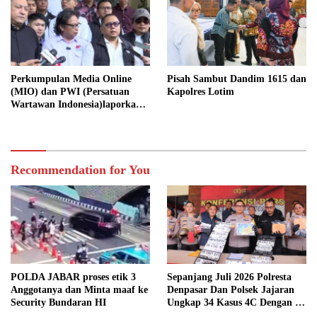
Perkumpulan Media Online
Pisah Sambut Dandim 1615 dan
(MIO) dan PWI (Persatuan
Kapolres Lotim
Wartawan Indonesia)laporkan
Hotman Paris Hutapea ke Polisi
Recommendation for You
POLDA JABAR proses etik 3
Sepanjang Juli 2026 Polresta
Anggotanya dan Minta maaf ke
Denpasar Dan Polsek Jajaran
Security Bundaran HI
Ungkap 34 Kasus 4C Dengan 42
Tersangka