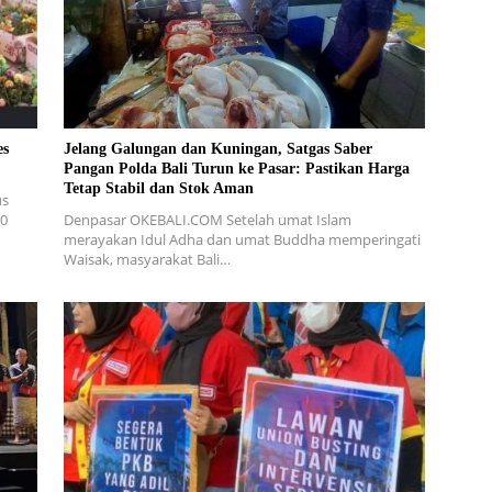
es
Jelang Galungan dan Kuningan, Satgas Saber
Pangan Polda Bali Turun ke Pasar: Pastikan Harga
Tetap Stabil dan Stok Aman
us
00
Denpasar OKEBALI.COM Setelah umat Islam
merayakan Idul Adha dan umat Buddha memperingati
Waisak, masyarakat Bali…