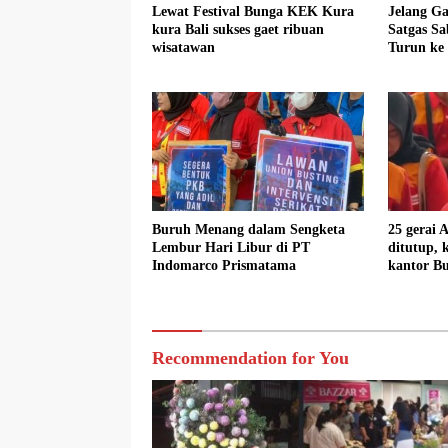
Lewat Festival Bunga KEK Kura
Jelang G
kura Bali sukses gaet ribuan
Satgas Sa
wisatawan
Turun ke 
Tetap Sta
Buruh Menang dalam Sengketa
25 gerai 
Lembur Hari Libur di PT
ditutup,
Indomarco Prismatama
kantor B
protes
Recommendation for You