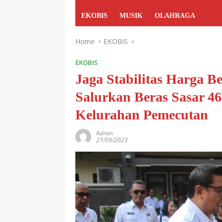
EKOBIS
MUSIK
OLAHRAGA
Home
EKOBIS
EKOBIS
Jaga Stabilitas Harga 
Salurkan Beras Sasar 
Kelurahan Pemecutan
Admin
27/09/2023