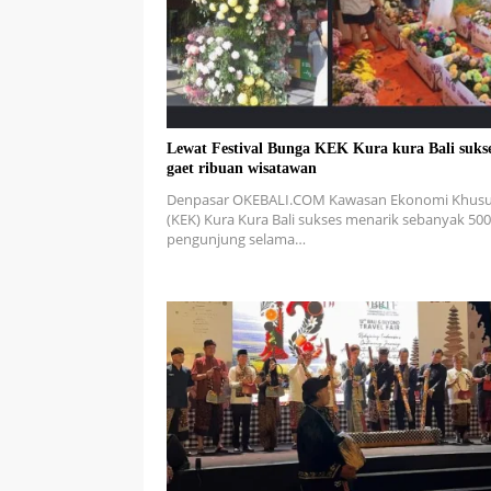
Lewat Festival Bunga KEK Kura kura Bali suks
gaet ribuan wisatawan
Denpasar OKEBALI.COM Kawasan Ekonomi Khus
(KEK) Kura Kura Bali sukses menarik sebanyak 50
pengunjung selama…