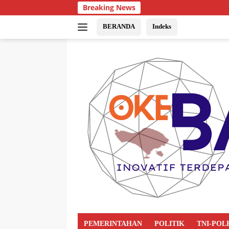
Breaking News
BERANDA
Indeks
PEMERINTAHAN
POLITIK
TNI-POL