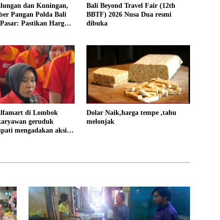
alungan dan Kuningan,
Bali Beyond Travel Fair (12th
ber Pangan Polda Bali
BBTF) 2026 Nusa Dua resmi
Pasar: Pastikan Harga
dibuka
bil dan Stok Aman
Alfamart di Lombok
Dolar Naik,harga tempe ,tahu
 karyawan geruduk
melonjak
upati mengadakan aksi