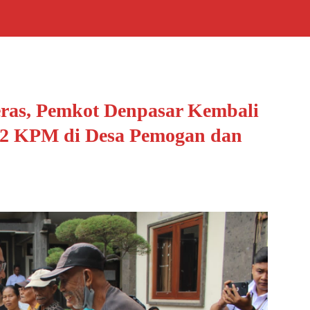
Beras, Pemkot Denpasar Kembali
462 KPM di Desa Pemogan dan