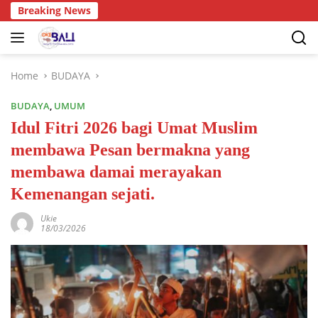
Breaking News
Home
BUDAYA
BUDAYA
,
UMUM
Idul Fitri 2026 bagi Umat Muslim
membawa Pesan bermakna yang
membawa damai merayakan
Kemenangan sejati.
Ukie
18/03/2026