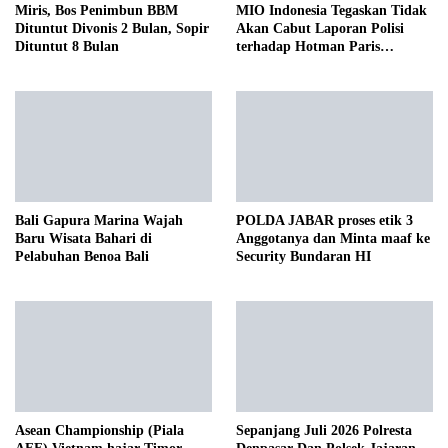
Miris, Bos Penimbun BBM
MIO Indonesia Tegaskan Tidak
Dituntut Divonis 2 Bulan, Sopir
Akan Cabut Laporan Polisi
Dituntut 8 Bulan
terhadap Hotman Paris
Hutapea
Bali Gapura Marina Wajah
POLDA JABAR proses etik 3
Baru Wisata Bahari di
Anggotanya dan Minta maaf ke
Pelabuhan Benoa Bali
Security Bundaran HI
Asean Championship (Piala
Sepanjang Juli 2026 Polresta