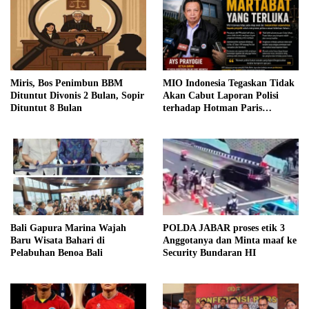
Miris, Bos Penimbun BBM
MIO Indonesia Tegaskan Tidak
Dituntut Divonis 2 Bulan, Sopir
Akan Cabut Laporan Polisi
Dituntut 8 Bulan
terhadap Hotman Paris
Hutapea
Bali Gapura Marina Wajah
POLDA JABAR proses etik 3
Baru Wisata Bahari di
Anggotanya dan Minta maaf ke
Pelabuhan Benoa Bali
Security Bundaran HI