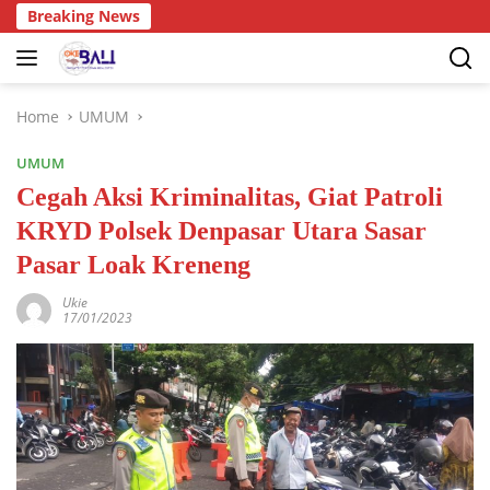
Breaking News
Home
UMUM
UMUM
Cegah Aksi Kriminalitas, Giat Patroli
KRYD Polsek Denpasar Utara Sasar
Pasar Loak Kreneng
Ukie
17/01/2023