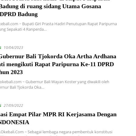
adung di ruang sidang Utama Gosana
 DPRD Badung
ebali.com ~ Bupati Giri Prasta Hadiri Penutupan Rapat Paripurna
ng Sepakati 4 Ranperda…
N
10/04/2023
Gubernur Bali Tjokorda Oka Artha Ardhana
ti mengikuti Rapat Paripurna Ke-11 DPRD
ahun 2023
okebali.com ~ Gubernur Bali Wayan Koster yang diwakili oleh
rnur Bali Tjokorda Oka…
N
27/09/2022
isasi Empat Pilar MPR RI Kerjasama Dengan
NDONESIA
,Okebali.Com ~ Sebagai lembaga negara pembentuk konstitusi