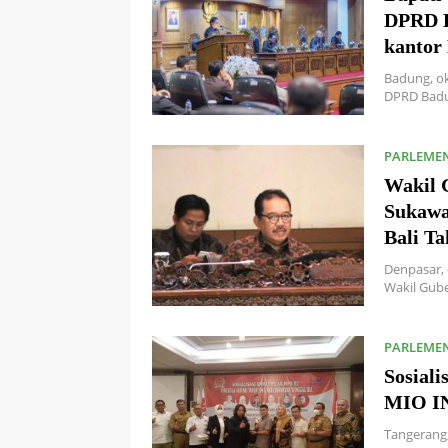
DPRD B
kantor
Badung, ok
DPRD Badu
PARLEME
Wakil 
Sukawa
Bali T
Denpasar, 
Wakil Gube
PARLEME
Sosial
MIO I
Tangerang