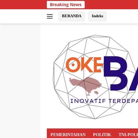
Breaking News
BERANDA
Indeks
PEMERINTAHAN
POLITIK
TNI-POL