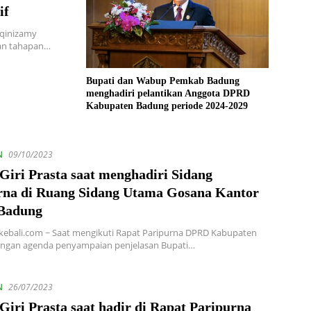
if
fqinizamy
aan tahapan…
Bupati dan Wabup Pemkab Badung
menghadiri pelantikan Anggota DPRD
Kabupaten Badung periode 2024-2029
N
09/10/2023
Giri Prasta saat menghadiri Sidang
rna di Ruang Sidang Utama Gosana Kantor
Badung
kebali.com ~ Saat mengikuti Rapat Paripurna DPRD Kabupaten
ngan agenda penyampaian penjelasan Bupati…
N
26/07/2023
Giri Prasta saat hadir di Rapat Paripurna