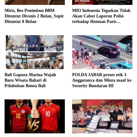
Miris, Bos Penimbun BBM
MIO Indonesia Tegaskan Tidak
Dituntut Divonis 2 Bulan, Sopir
Akan Cabut Laporan Polisi
Dituntut 8 Bulan
terhadap Hotman Paris
Hutapea
Bali Gapura Marina Wajah
POLDA JABAR proses etik 3
Baru Wisata Bahari di
Anggotanya dan Minta maaf ke
Pelabuhan Benoa Bali
Security Bundaran HI