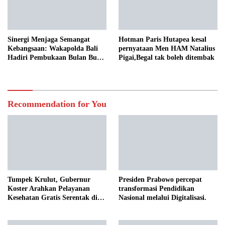
Sinergi Menjaga Semangat
Hotman Paris Hutapea kesal
Kebangsaan: Wakapolda Bali
pernyataan Men HAM Natalius
Hadiri Pembukaan Bulan Bung
Pigai,Begal tak boleh ditembak
Karno VIII Tahun 2026
Recommendation for You
Tumpek Krulut, Gubernur
Presiden Prabowo percepat
Koster Arahkan Pelayanan
transformasi Pendidikan
Kesehatan Gratis Serentak di
Nasional melalui Digitalisasi.
Seluruh Bali