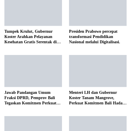
Tumpek Krulut, Gubernur
Presiden Prabowo percepat
Koster Arahkan Pelayanan
transformasi Pendidikan
Kesehatan Gratis Serentak di
Nasional melalui Digitalisasi.
Seluruh Bali
Jawab Pandangan Umum
Menteri LH dan Gubernur
Fraksi DPRD, Pemprov Bali
Koster Tanam Mangrove,
Tegaskan Komitmen Perkuat
Perkuat Komitmen Bali Hadapi
Tata Kelola Keuangan Daerah
Perubahan Iklim