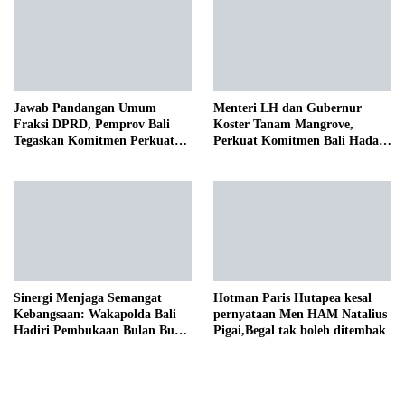
Jawab Pandangan Umum
Menteri LH dan Gubernur
Fraksi DPRD, Pemprov Bali
Koster Tanam Mangrove,
Tegaskan Komitmen Perkuat
Perkuat Komitmen Bali Hadapi
Tata Kelola Keuangan Daerah
Perubahan Iklim
Sinergi Menjaga Semangat
Hotman Paris Hutapea kesal
Kebangsaan: Wakapolda Bali
pernyataan Men HAM Natalius
Hadiri Pembukaan Bulan Bung
Pigai,Begal tak boleh ditembak
Karno VIII Tahun 2026