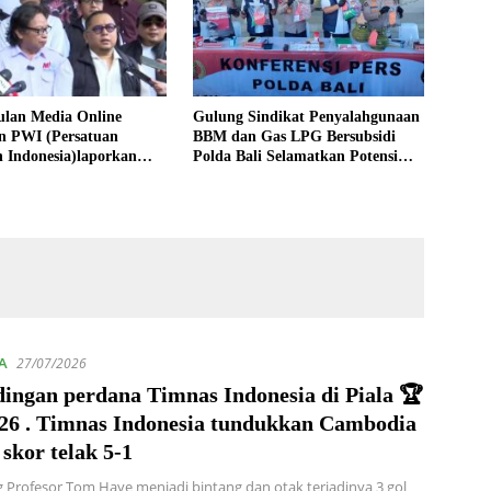
lan Media Online
Gulung Sindikat Penyalahgunaan
n PWI (Persatuan
BBM dan Gas LPG Bersubsidi
 Indonesia)laporkan
Polda Bali Selamatkan Potensi
ris Hutapea ke Polisi
Kerugian Negara Capai Rp1,2
Miliar
A
27/07/2026
dingan perdana Timnas Indonesia di Piala 🏆
26 . Timnas Indonesia tundukkan Cambodia
skor telak 5-1
g Profesor Tom Haye menjadi bintang dan otak terjadinya 3 gol