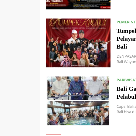
PEMERIN
Tumpek
Pelaya
Bali
DENPASAR,
Bali Waya
PARIWISA
Bali G
Pelabu
Caps: Bali
Bali bisa 