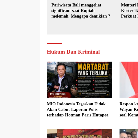
Pariwisata Bali menggeliat
Menteri
significant saat Rupiah
Koster 
melemah. Mengapa demikian ?
Perkuat
Perubah
Hukum Dan Kriminal
MIO Indonesia Tegaskan Tidak
Respon ke
Akan Cabut Laporan Polisi
Wayan Ko
terhadap Hotman Paris Hutapea
soal Kom
Canggu