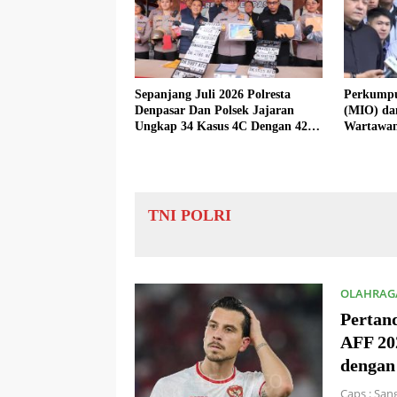
Sepanjang Juli 2026 Polresta
Perkumpu
Denpasar Dan Polsek Jajaran
(MIO) da
Ungkap 34 Kasus 4C Dengan 42
Wartawan
Tersangka
Hotman Pa
TNI POLRI
OLAHRAG
Pertan
AFF 20
dengan 
Caps : San