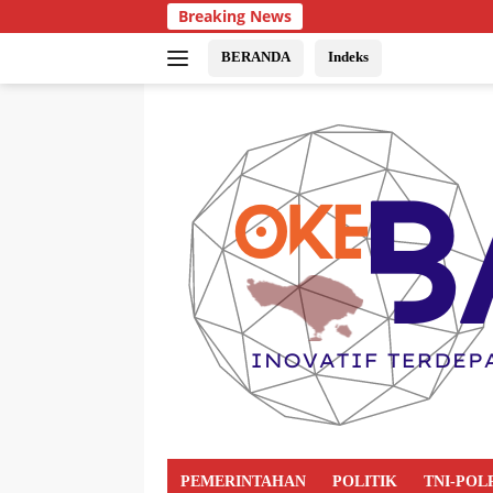
Breaking News
BERANDA
Indeks
PEMERINTAHAN
POLITIK
TNI-POL