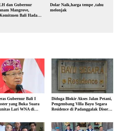
 LH dan Gubernur
Dolar Naik,harga tempe ,tahu
Tanam Mangrove,
melonjak
 Komitmen Bali Hadapi
an Iklim
ras Gubernur Bali I
Diduga Blokir Akses Jalan Petani,
ster yang Buka Suara
Pengembang Villa Bayu Segara
unitas Lari WNA di
Residence di Padanggalak Disorot,
Bangunan di Jalur Hijau Ikut
Dipertanyakan