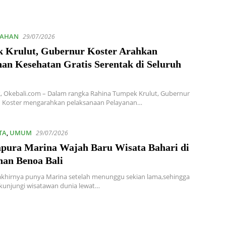
TAHAN
29/07/2026
 Krulut, Gubernur Koster Arahkan
nan Kesehatan Gratis Serentak di Seluruh
 Okebali.com – Dalam rangka Rahina Tumpek Krulut, Gubernur
n Koster mengarahkan pelaksanaan Pelayanan…
TA
,
UMUM
29/07/2026
apura Marina Wajah Baru Wisata Bahari di
han Benoa Bali
 akhirnya punya Marina setelah menunggu sekian lama,sehingga
dikunjungi wisatawan dunia lewat…