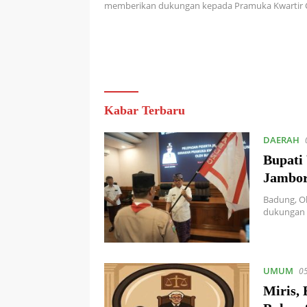
memberikan dukungan kepada Pramuka Kwartir
Kabar Terbaru
DAERAH
Bupati
Jambor
Badung, O
dukungan 
UMUM
0
Miris,