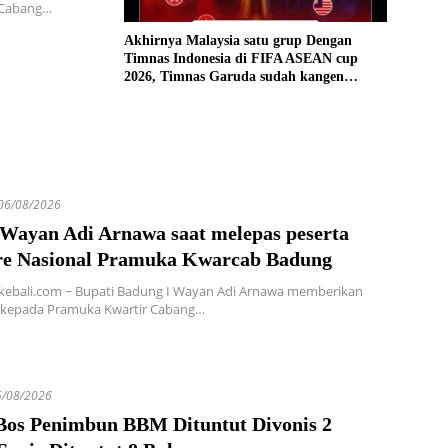
 Cabang…
Akhirnya Malaysia satu grup Dengan
Timnas Indonesia di FIFA ASEAN cup
2026, Timnas Garuda sudah kangen
bertanding dengan Malaysia
06/08/2026
 Wayan Adi Arnawa saat melepas peserta
e Nasional Pramuka Kwarcab Badung
kebali.com ~ Bupati Badung I Wayan Adi Arnawa memberikan
kepada Pramuka Kwartir Cabang…
5/08/2026
 Bos Penimbun BBM Dituntut Divonis 2