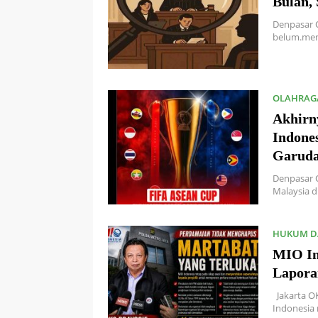
Bulan, 
Denpasar 
belum.men
OLAHRAG
Akhirn
Indone
Garuda
Denpasar 
Malaysia d
HUKUM D
MIO In
Lapora
Jakarta OK
Indonesia