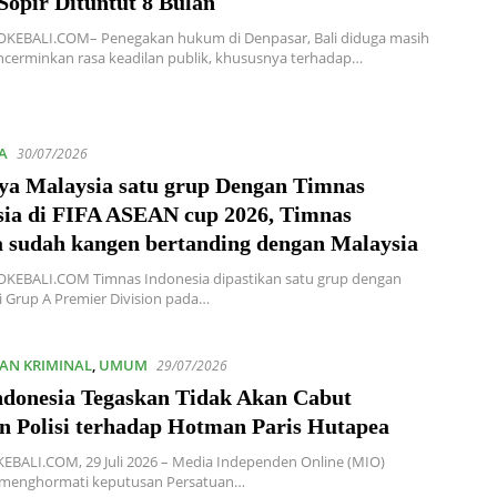
Sopir Dituntut 8 Bulan
OKEBALI.COM– Penegakan hukum di Denpasar, Bali diduga masih
cerminkan rasa keadilan publik, khususnya terhadap…
A
30/07/2026
ya Malaysia satu grup Dengan Timnas
sia di FIFA ASEAN cup 2026, Timnas
 sudah kangen bertanding dengan Malaysia
OKEBALI.COM Timnas Indonesia dipastikan satu grup dengan
i Grup A Premier Division pada…
AN KRIMINAL
,
UMUM
29/07/2026
donesia Tegaskan Tidak Akan Cabut
n Polisi terhadap Hotman Paris Hutapea
EBALI.COM, 29 Juli 2026 – Media Independen Online (MIO)
 menghormati keputusan Persatuan…