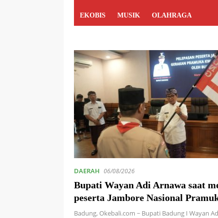
EKOBIS
MUSIK
OLAHRAGA
DAERAH
06/08/2026
Bupati Wayan Adi Arnawa saat m
peserta Jambore Nasional Pramu
Badung
Badung, Okebali.com ~ Bupati Badung I Wayan A