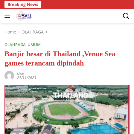
Breaking News
Home
OLAHRAGA
OLAHRAGA
,
UMUM
Banjir besar di Thailand ,Venue Sea
games terancam dipindah
Ukie
27/11/2025