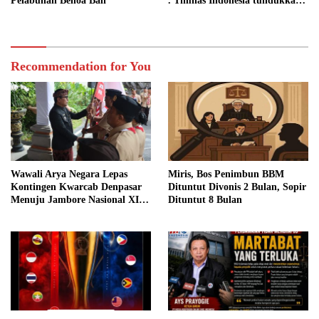
Pelabuhan Benoa Bali
. Timnas Indonesia tundukkan
Cambodia dengan skor telak 5-
1
Recommendation for You
Wawali Arya Negara Lepas
Miris, Bos Penimbun BBM
Kontingen Kwarcab Denpasar
Dituntut Divonis 2 Bulan, Sopir
Menuju Jambore Nasional XII
Dituntut 8 Bulan
Tahun 2026 Jaga Nama Baik
Denpasar