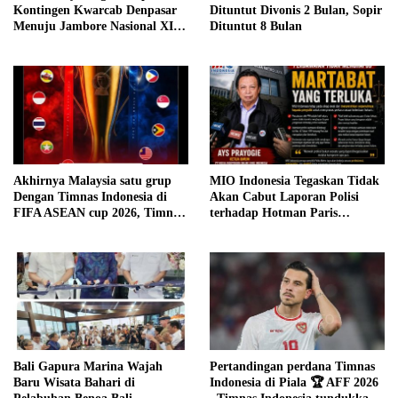
Kontingen Kwarcab Denpasar
Dituntut Divonis 2 Bulan, Sopir
Menuju Jambore Nasional XII
Dituntut 8 Bulan
Tahun 2026 Jaga Nama Baik
Denpasar
Akhirnya Malaysia satu grup
MIO Indonesia Tegaskan Tidak
Dengan Timnas Indonesia di
Akan Cabut Laporan Polisi
FIFA ASEAN cup 2026, Timnas
terhadap Hotman Paris
Garuda sudah kangen
Hutapea
bertanding dengan Malaysia
Bali Gapura Marina Wajah
Pertandingan perdana Timnas
Baru Wisata Bahari di
Indonesia di Piala 🏆 AFF 2026