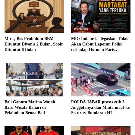
Miris, Bos Penimbun BBM
MIO Indonesia Tegaskan Tidak
Dituntut Divonis 2 Bulan, Sopir
Akan Cabut Laporan Polisi
Dituntut 8 Bulan
terhadap Hotman Paris
Hutapea
Bali Gapura Marina Wajah
POLDA JABAR proses etik 3
Baru Wisata Bahari di
Anggotanya dan Minta maaf ke
Pelabuhan Benoa Bali
Security Bundaran HI