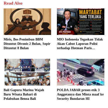
Read Also
Miris, Bos Penimbun BBM
MIO Indonesia Tegaskan Tidak
Dituntut Divonis 2 Bulan, Sopir
Akan Cabut Laporan Polisi
Dituntut 8 Bulan
terhadap Hotman Paris
Hutapea
Bali Gapura Marina Wajah
POLDA JABAR proses etik 3
Baru Wisata Bahari di
Anggotanya dan Minta maaf ke
Pelabuhan Benoa Bali
Security Bundaran HI