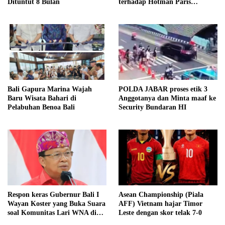
Dituntut 8 Bulan
terhadap Hotman Paris
Hutapea
Bali Gapura Marina Wajah
POLDA JABAR proses etik 3
Baru Wisata Bahari di
Anggotanya dan Minta maaf ke
Pelabuhan Benoa Bali
Security Bundaran HI
Respon keras Gubernur Bali I
Asean Championship (Piala
Wayan Koster yang Buka Suara
AFF) Vietnam hajar Timor
soal Komunitas Lari WNA di
Leste dengan skor telak 7-0
Canggu