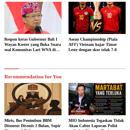
Respon keras Gubernur Bali I
Asean Championship (Piala
Wayan Koster yang Buka Suara
AFF) Vietnam hajar Timor
soal Komunitas Lari WNA di
Leste dengan skor telak 7-0
Canggu
Recommendation for You
Miris, Bos Penimbun BBM
MIO Indonesia Tegaskan Tidak
Dituntut Divonis 2 Bulan, Sopir
Akan Cabut Laporan Polisi