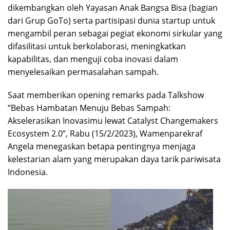
dikembangkan oleh Yayasan Anak Bangsa Bisa (bagian
dari Grup GoTo) serta partisipasi dunia startup untuk
mengambil peran sebagai pegiat ekonomi sirkular yang
difasilitasi untuk berkolaborasi, meningkatkan
kapabilitas, dan menguji coba inovasi dalam
menyelesaikan permasalahan sampah.
Saat memberikan opening remarks pada Talkshow
“Bebas Hambatan Menuju Bebas Sampah:
Akselerasikan Inovasimu lewat Catalyst Changemakers
Ecosystem 2.0”, Rabu (15/2/2023), Wamenparekraf
Angela menegaskan betapa pentingnya menjaga
kelestarian alam yang merupakan daya tarik pariwisata
Indonesia.