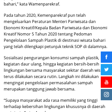
bahari,” kata Wamenparekraf.
Pada tahun 2020, Kemenparekraf pun telah
mengeluarkan Peraturan Menteri Pariwisata dan
Ekonomi Kreatif/Kepala Badan Pariwisata dan Ekonomi
Kreatif Nomor 5 Tahun 2020 tentang Pedoman
Pengelolaan Sampah Plastik di destinasi wisata bahari
yang telah dilengkapi petunjuk teknik SOP di dalamnya.
Sosialisasi pengurangan konsumsi sampah plastik,
kegiatan daur ulang, hingga kegiatan bersih-bersih
lingkungan bersama masyarakat sekitar daerah wisata
terus dilakukan secara rutin. Langkah ini dilakukan
mengingat pengelolaan permasalahan sampah
merupakan tanggung jawab bersama.
“Supaya masyarakat ada rasa memiliki yang tinggi
terhadap kebersihan lingkungan khususnya di daerah