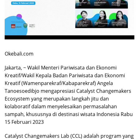
Okebali.com
Jakarta, ~ Wakil Menteri Pariwisata dan Ekonomi
Kreatif/Wakil Kepala Badan Pariwisata dan Ekonomi
Kreatif (Wamenparekraf/Kabaparekraf) Angela
Tanoesoedibjo mengapresiasi Catalyst Changemakers
Ecosystem yang merupakan langkah jitu dan
kolaboratif dalam menyelesaikan permasalahan
sampah, khususnya di destinasi wisata Indonesia Rabu
15 Februari 2023
Catalyst Changemakers Lab (CCL) adalah program yang