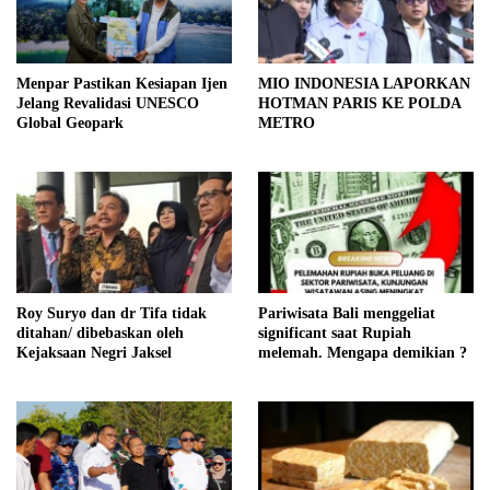
Menpar Pastikan Kesiapan Ijen
MIO INDONESIA LAPORKAN
Jelang Revalidasi UNESCO
HOTMAN PARIS KE POLDA
Global Geopark
METRO
Roy Suryo dan dr Tifa tidak
Pariwisata Bali menggeliat
ditahan/ dibebaskan oleh
significant saat Rupiah
Kejaksaan Negri Jaksel
melemah. Mengapa demikian ?