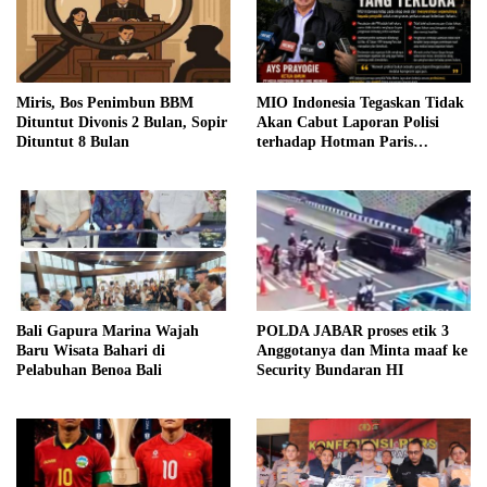
Miris, Bos Penimbun BBM
MIO Indonesia Tegaskan Tidak
Dituntut Divonis 2 Bulan, Sopir
Akan Cabut Laporan Polisi
Dituntut 8 Bulan
terhadap Hotman Paris
Hutapea
Bali Gapura Marina Wajah
POLDA JABAR proses etik 3
Baru Wisata Bahari di
Anggotanya dan Minta maaf ke
Pelabuhan Benoa Bali
Security Bundaran HI