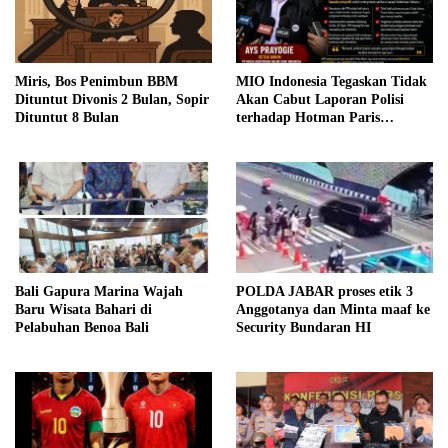
Miris, Bos Penimbun BBM
MIO Indonesia Tegaskan Tidak
Dituntut Divonis 2 Bulan, Sopir
Akan Cabut Laporan Polisi
Dituntut 8 Bulan
terhadap Hotman Paris
Hutapea
Bali Gapura Marina Wajah
POLDA JABAR proses etik 3
Baru Wisata Bahari di
Anggotanya dan Minta maaf ke
Pelabuhan Benoa Bali
Security Bundaran HI