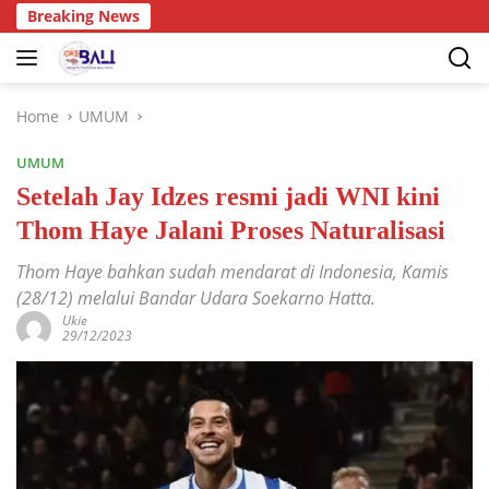
Breaking News
Home
UMUM
UMUM
Setelah Jay Idzes resmi jadi WNI kini
Thom Haye Jalani Proses Naturalisasi
Thom Haye bahkan sudah mendarat di Indonesia, Kamis
(28/12) melalui Bandar Udara Soekarno Hatta.
Ukie
29/12/2023