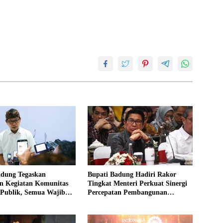
adung Tegaskan
Bupati Badung Hadiri Rakor
an Kegiatan Komunitas
Tingkat Menteri Perkuat Sinergi
 Publik, Semua Wajib
Percepatan Pembangunan
an Tanpa Pengecualian
Infrastruktur, Pariwisata, dan
Tata Lingkungan Bali