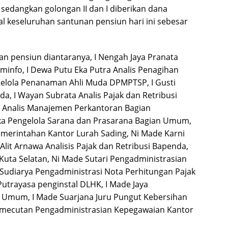
 sedangkan golongan II dan I diberikan dana
al keseluruhan santunan pensiun hari ini sebesar
 pensiun diantaranya, I Nengah Jaya Pranata
info, I Dewa Putu Eka Putra Analis Penagihan
 Kelola Penanaman Ahli Muda DPMPTSP, I Gusti
a, I Wayan Subrata Analis Pajak dan Retribusi
a Analis Manajemen Perkantoran Bagian
ka Pengelola Sarana dan Prasarana Bagian Umum,
merintahan Kantor Lurah Sading, Ni Made Karni
lit Arnawa Analisis Pajak dan Retribusi Bapenda,
uta Selatan, Ni Made Sutari Pengadministrasian
Sudiarya Pengadministrasi Nota Perhitungan Pajak
utrayasa penginstal DLHK, I Made Jaya
 Umum, I Made Suarjana Juru Pungut Kebersihan
mecutan Pengadministrasian Kepegawaian Kantor