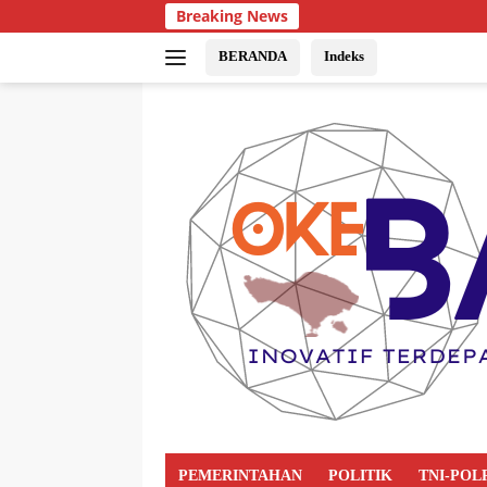
Breaking News
BERANDA
Indeks
PEMERINTAHAN
POLITIK
TNI-POL