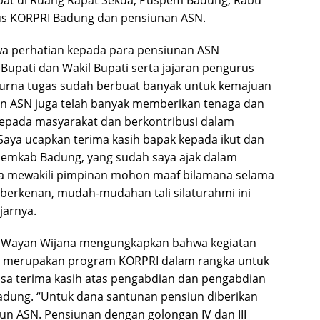
at di Ruang Rapat Sekda, Puspem Badung, Rabu
urus KORPRI Badung dan pensiunan ASN.
a perhatian kepada para pensiunan ASN
upati dan Wakil Bupati serta jajaran pengurus
purna tugas sudah berbuat banyak untuk kemajuan
nan ASN juga telah banyak memberikan tenaga dan
epada masyarakat dan berkontribusi dalam
Saya ucapkan terima kasih bapak kepada ikut dan
 Pemkab Badung, yang sudah saya ajak dalam
a mewakili pimpinan mohon maaf bilamana selama
 berkenan, mudah-mudahan tali silaturahmi ini
jarnya.
I Wayan Wijana mengungkapkan bahwa kegiatan
i merupakan program KORPRI dalam rangka untuk
rasa terima kasih atas pengabdian dan pengabdian
Badung.
“Untuk dana santunan pensiun diberikan
iun ASN.
Pensiunan dengan golongan IV dan III