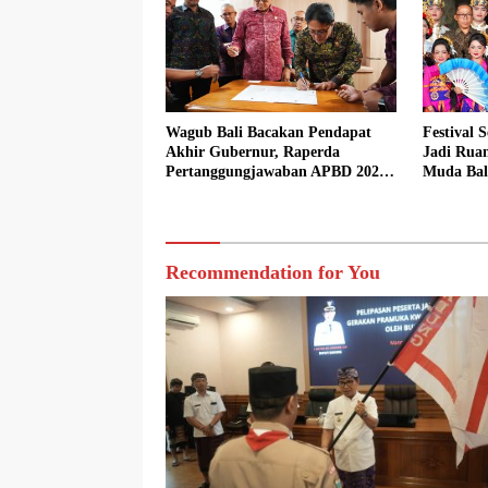
Wagub Bali Bacakan Pendapat
Festival 
Akhir Gubernur, Raperda
Jadi Rua
Pertanggungjawaban APBD 2025
Muda Bal
Disetujui Bersama
Recommendation for You