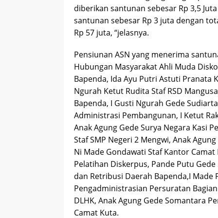
diberikan santunan sebesar Rp 3,5 Juta
santunan sebesar Rp 3 juta dengan tot
Rp 57 juta, “jelasnya.
Pensiunan ASN yang menerima santunan
Hubungan Masyarakat Ahli Muda Diskom
Bapenda, Ida Ayu Putri Astuti Pranata
Ngurah Ketut Rudita Staf RSD Mangusad
Bapenda, I Gusti Ngurah Gede Sudiart
Administrasi Pembangunan, I Ketut Ra
Anak Agung Gede Surya Negara Kasi Pe
Staf SMP Negeri 2 Mengwi, Anak Agung A
Ni Made Gondawati Staf Kantor Camat K
Pelatihan Diskerpus, Pande Putu Gede 
dan Retribusi Daerah Bapenda,I Made P
Pengadministrasian Persuratan Bagian
DLHK, Anak Agung Gede Somantara Pe
Camat Kuta.