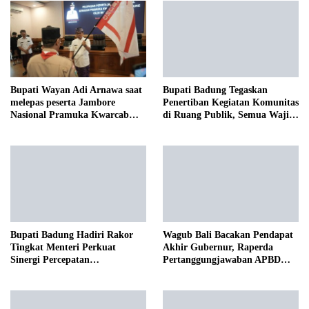
Bupati Wayan Adi Arnawa saat
Bupati Badung Tegaskan
melepas peserta Jambore
Penertiban Kegiatan Komunitas
Nasional Pramuka Kwarcab
di Ruang Publik, Semua Wajib
Badung
Taat Aturan Tanpa
Pengecualian
Bupati Badung Hadiri Rakor
Wagub Bali Bacakan Pendapat
Tingkat Menteri Perkuat
Akhir Gubernur, Raperda
Sinergi Percepatan
Pertanggungjawaban APBD
Pembangunan Infrastruktur,
2025 Disetujui Bersama
Pariwisata, dan Tata
Lingkungan Bali