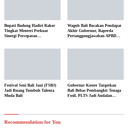
Bupati Badung Hadiri Rakor
Wagub Bali Bacakan Pendapat
Tingkat Menteri Perkuat
Akhir Gubernur, Raperda
Sinergi Percepatan
Pertanggungjawaban APBD
Pembangunan Infrastruktur,
2025 Disetujui Bersama
Pariwisata, dan Tata
Lingkungan Bali
Festival Seni Bali Jani (FSBJ)
Gubernur Koster Targetkan
Jadi Ruang Tumbuh Talenta
Bali Bebas Pembangkit Tenaga
Muda Bali
Fosil, PLTS Jadi Andalan
Menuju Net Zero Emission 2045
Recommendation for You