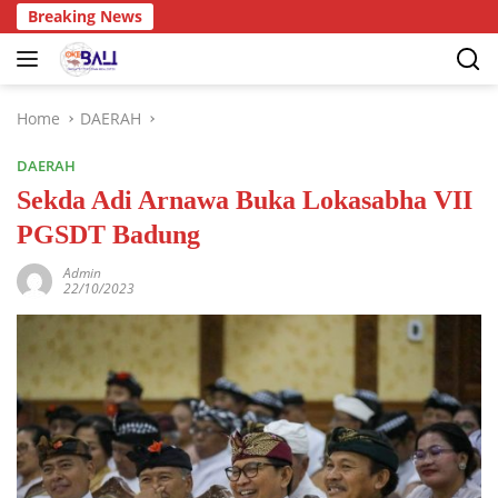
Breaking News
Home
DAERAH
DAERAH
Sekda Adi Arnawa Buka Lokasabha VII
PGSDT Badung
Admin
22/10/2023