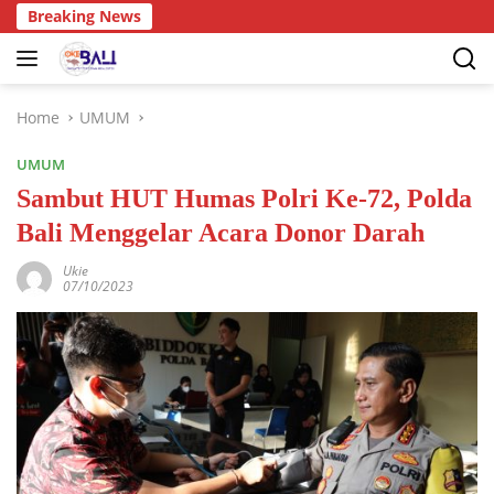
Breaking News
Home
UMUM
UMUM
Sambut HUT Humas Polri Ke-72, Polda
Bali Menggelar Acara Donor Darah
Ukie
07/10/2023