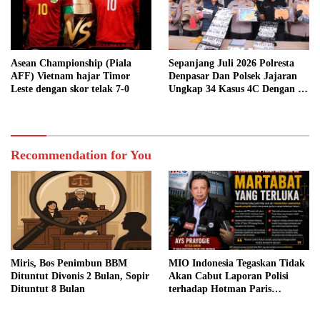
Asean Championship (Piala
Sepanjang Juli 2026 Polresta
AFF) Vietnam hajar Timor
Denpasar Dan Polsek Jajaran
Leste dengan skor telak 7-0
Ungkap 34 Kasus 4C Dengan 42
Tersangka
Recommendation for You
Miris, Bos Penimbun BBM
MIO Indonesia Tegaskan Tidak
Dituntut Divonis 2 Bulan, Sopir
Akan Cabut Laporan Polisi
Dituntut 8 Bulan
terhadap Hotman Paris
Hutapea