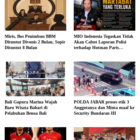
Miris, Bos Penimbun BBM
MIO Indonesia Tegaskan Tidak
Dituntut Divonis 2 Bulan, Sopir
Akan Cabut Laporan Polisi
Dituntut 8 Bulan
terhadap Hotman Paris
Hutapea
Bali Gapura Marina Wajah
POLDA JABAR proses etik 3
Baru Wisata Bahari di
Anggotanya dan Minta maaf ke
Pelabuhan Benoa Bali
Security Bundaran HI