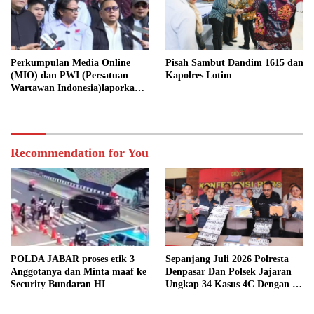
Perkumpulan Media Online
Pisah Sambut Dandim 1615 dan
(MIO) dan PWI (Persatuan
Kapolres Lotim
Wartawan Indonesia)laporkan
Hotman Paris Hutapea ke Polisi
Recommendation for You
POLDA JABAR proses etik 3
Sepanjang Juli 2026 Polresta
Anggotanya dan Minta maaf ke
Denpasar Dan Polsek Jajaran
Security Bundaran HI
Ungkap 34 Kasus 4C Dengan 42
Tersangka