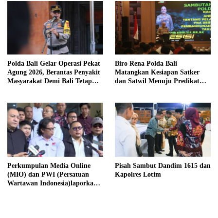
Polda Bali Gelar Operasi Pekat
Biro Rena Polda Bali
Agung 2026, Berantas Penyakit
Matangkan Kesiapan Satker
Masyarakat Demi Bali Tetap
dan Satwil Menuju Predikat
Kondusif
WBBM Tahun 2026
Perkumpulan Media Online
Pisah Sambut Dandim 1615 dan
(MIO) dan PWI (Persatuan
Kapolres Lotim
Wartawan Indonesia)laporkan
Hotman Paris Hutapea ke Polisi