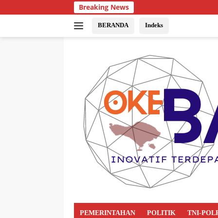
Breaking News
BERANDA
Indeks
PEMERINTAHAN
POLITIK
TNI-POL