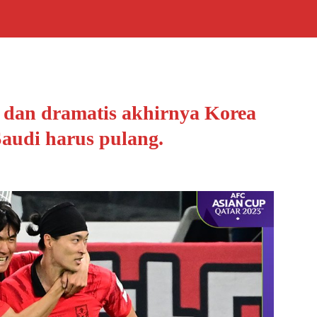
t dan dramatis akhirnya Korea
audi harus pulang.