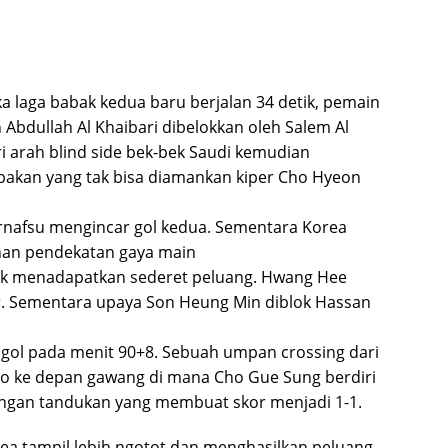
ka laga babak kedua baru berjalan 34 detik, pemain
 Abdullah Al Khaibari dibelokkan oleh Salem Al
ri arah blind side bek-bek Saudi kemudian
akan yang tak bisa diamankan kiper Cho Hyeon
rnafsu mengincar gol kedua. Sementara Korea
an pendekatan gaya main
uk menadapatkan sederet peluang. Hwang Hee
r. Sementara upaya Son Heung Min diblok Hassan
gol pada menit 90+8. Sebuah umpan crossing dari
oo ke depan gawang di mana Cho Gue Sung berdiri
gan tandukan yang membuat skor menjadi 1-1.
ea tampil lebih ngotot dan menghasilkan peluang