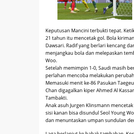
Keputusan Mancini terbukti tepat. Keti
21 tahun itu mencetak gol. Bola kiriman
Dawsari. Radif yang berlari kencang da
menjangkau bola dan melepaskan temb
Woo.
Setelah memimpin 1-0, Saudi masih be
perlahan mencoba melakukan perubah
Memasuki menit ke-86 Pasukan Taege
Chan digagalkan kiper Ahmed Al Kassa
Tambakti.
Anak asuh Jurgen Klinsmann mencetak 
sisi kanan bisa disundul Seol Young W
dan menuntaskan umpan sundulan den
Laga berlanjut ke babak tambahan. Kor