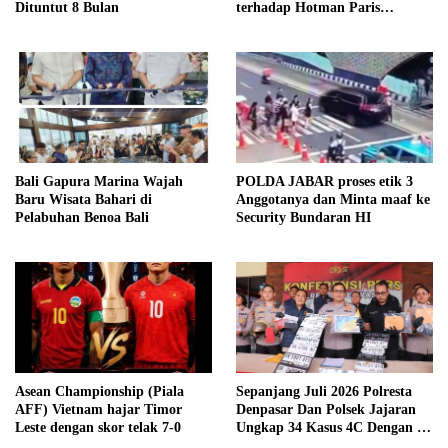
Dituntut 8 Bulan
terhadap Hotman Paris
Hutapea
Bali Gapura Marina Wajah
POLDA JABAR proses etik 3
Baru Wisata Bahari di
Anggotanya dan Minta maaf ke
Pelabuhan Benoa Bali
Security Bundaran HI
Asean Championship (Piala
Sepanjang Juli 2026 Polresta
AFF) Vietnam hajar Timor
Denpasar Dan Polsek Jajaran
Leste dengan skor telak 7-0
Ungkap 34 Kasus 4C Dengan 42
Tersangka