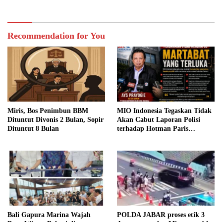
Recommendation for You
Miris, Bos Penimbun BBM
MIO Indonesia Tegaskan Tidak
Dituntut Divonis 2 Bulan, Sopir
Akan Cabut Laporan Polisi
Dituntut 8 Bulan
terhadap Hotman Paris
Hutapea
Bali Gapura Marina Wajah
POLDA JABAR proses etik 3