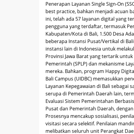
Penerapan Layanan Single Sign-On (SSO)
best practice, bahkan menjadi acuan b
ini, telah ada 57 layanan digital yang t
pengguna yang terdaftar, termasuk Pem
Kabupaten/Kota di Bali, 1.500 Desa Adat 
beberapa Instansi Pusat/Vertikal di Bal
instansi lain di Indonesia untuk melaku
Provinsi Jawa Barat yang tertarik un
Pemerintah (SPLP) dan mekanisme Layan
mereka. Bahkan, program Happy Digital 
Bali Campus (UIDBC) memasukkan pene
Layanan Kepegawaian di Bali sebagai 
serupa di Pemerintah Daerah lain, t
Evaluasi Sistem Pemerintahan Berbasis
Pusat dan Pemerintah Daerah, dengan t
Prosesnya mencakup sosialisasi, penilai
visitasi secara selektif. Penilaian mand
melibatkan seluruh unit Perangkat Daer