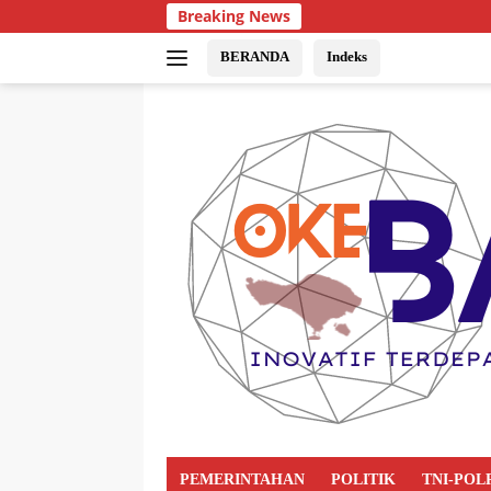
Breaking News
BERANDA
Indeks
PEMERINTAHAN
POLITIK
TNI-POL