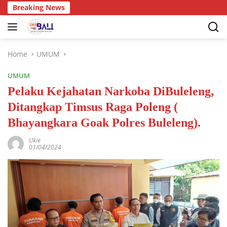
Breaking News
Home
UMUM
UMUM
Pelaku Kejahatan Narkoba DiBuleleng,
Ditangkap Timsus Raga Poleng (
Bhayangkara Goak Polres Buleleng).
Ukie
01/04/2024