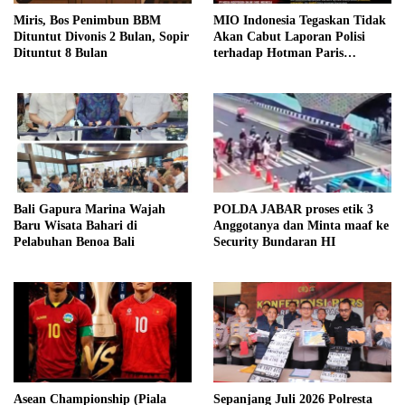
Miris, Bos Penimbun BBM
MIO Indonesia Tegaskan Tidak
Dituntut Divonis 2 Bulan, Sopir
Akan Cabut Laporan Polisi
Dituntut 8 Bulan
terhadap Hotman Paris
Hutapea
Bali Gapura Marina Wajah
POLDA JABAR proses etik 3
Baru Wisata Bahari di
Anggotanya dan Minta maaf ke
Pelabuhan Benoa Bali
Security Bundaran HI
Asean Championship (Piala
Sepanjang Juli 2026 Polresta