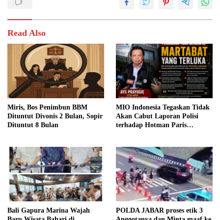
Read Also
Miris, Bos Penimbun BBM
MIO Indonesia Tegaskan Tidak
Dituntut Divonis 2 Bulan, Sopir
Akan Cabut Laporan Polisi
Dituntut 8 Bulan
terhadap Hotman Paris
Hutapea
Bali Gapura Marina Wajah
POLDA JABAR proses etik 3
Baru Wisata Bahari di
Anggotanya dan Minta maaf ke