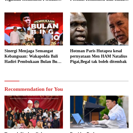
Tata Kelola Keuangan Daerah
Perubahan Iklim
Sinergi Menjaga Semangat
Hotman Paris Hutapea kesal
Kebangsaan: Wakapolda Bali
pernyataan Men HAM Natalius
Hadiri Pembukaan Bulan Bung
Pigai,Begal tak boleh ditembak
Karno VIII Tahun 2026
Recommendation for You