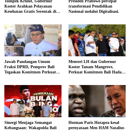
Tumpek Krulut, Gubernur
Presiden Prabowo percepat
Koster Arahkan Pelayanan
transformasi Pendidikan
Kesehatan Gratis Serentak di
Nasional melalui Digitalisasi.
Seluruh Bali
Jawab Pandangan Umum
Menteri LH dan Gubernur
Fraksi DPRD, Pemprov Bali
Koster Tanam Mangrove,
Tegaskan Komitmen Perkuat
Perkuat Komitmen Bali Hadapi
Tata Kelola Keuangan Daerah
Perubahan Iklim
Sinergi Menjaga Semangat
Hotman Paris Hutapea kesal
Kebangsaan: Wakapolda Bali
pernyataan Men HAM Natalius