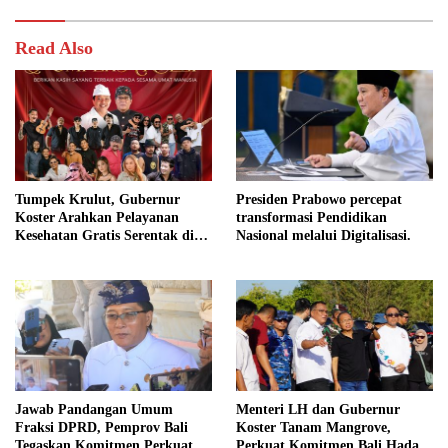
Read Also
Tumpek Krulut, Gubernur
Presiden Prabowo percepat
Koster Arahkan Pelayanan
transformasi Pendidikan
Kesehatan Gratis Serentak di
Nasional melalui Digitalisasi.
Seluruh Bali
Jawab Pandangan Umum
Menteri LH dan Gubernur
Fraksi DPRD, Pemprov Bali
Koster Tanam Mangrove,
Tegaskan Komitmen Perkuat
Perkuat Komitmen Bali Hadapi