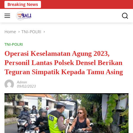
Breaking News
Home
TNI-POLRI
TNI-POLRI
Operasi Keselamatan Agung 2023,
Personil Lantas Polsek Densel Berikan
Teguran Simpatik Kepada Tamu Asing
Admin
09/02/2023