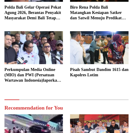
Polda Bali Gelar Operasi Pekat
Biro Rena Polda Bali
Agung 2026, Berantas Penyakit
Matangkan Kesiapan Satker
Masyarakat Demi Bali Tetap
dan Satwil Menuju Predikat
Kondusif
WBBM Tahun 2026
Perkumpulan Media Online
Pisah Sambut Dandim 1615 dan
(MIO) dan PWI (Persatuan
Kapolres Lotim
Wartawan Indonesia)laporkan
Hotman Paris Hutapea ke Polisi
Recommendation for You