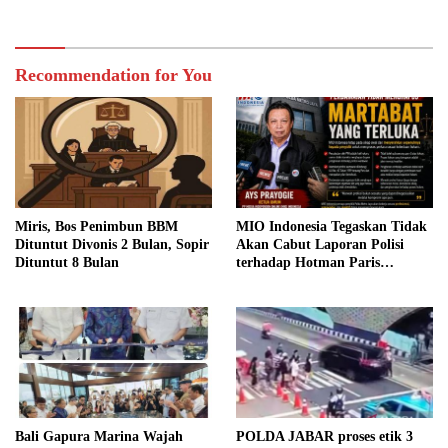
Tersangka
Recommendation for You
Miris, Bos Penimbun BBM
MIO Indonesia Tegaskan Tidak
Dituntut Divonis 2 Bulan, Sopir
Akan Cabut Laporan Polisi
Dituntut 8 Bulan
terhadap Hotman Paris
Hutapea
Bali Gapura Marina Wajah
POLDA JABAR proses etik 3