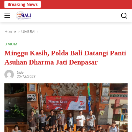
Breaking News
Home
UMUM
UMUM
Minggu Kasih, Polda Bali Datangi Panti
Asuhan Dharma Jati Denpasar
Ukie
25/12/2023