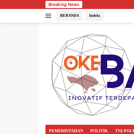
Breaking News
BERANDA
Indeks
PEMERINTAHAN
POLITIK
TNI-POL