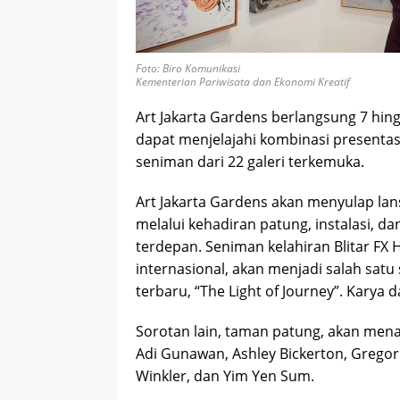
Foto: Biro Komunikasi
Kementerian Pariwisata dan Ekonomi Kreatif
Art Jakarta Gardens berlangsung 7 hin
dapat menjelajahi kombinasi presentas
seniman dari 22 galeri terkemuka.
Art Jakarta Gardens akan menyulap lans
melalui kehadiran patung, instalasi, 
terdepan. Seniman kelahiran Blitar F
internasional, akan menjadi salah satu
terbaru, “The Light of Journey”. Karya
Sorotan lain, taman patung, akan men
Adi Gunawan, Ashley Bickerton, Gregor
Winkler, dan Yim Yen Sum.