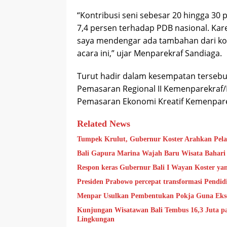
“Kontribusi seni sebesar 20 hingga 30 p
7,4 persen terhadap PDB nasional. Kare
saya mendengar ada tambahan dari kole
acara ini,” ujar Menparekraf Sandiaga.
Turut hadir dalam kesempatan tersebut
Pemasaran Regional II Kemenparekraf/
Pemasaran Ekonomi Kreatif Kemenparekr
Related News
Tumpek Krulut, Gubernur Koster Arahkan Pelay
Bali Gapura Marina Wajah Baru Wisata Bahari 
Respon keras Gubernur Bali I Wayan Koster y
Presiden Prabowo percepat transformasi Pendidik
Menpar Usulkan Pembentukan Pokja Guna Eksekus
Kunjungan Wisatawan Bali Tembus 16,3 Juta pa
Lingkungan