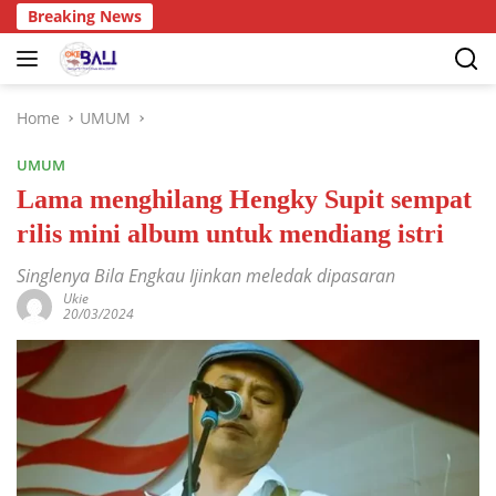
Breaking News
Home
UMUM
UMUM
Lama menghilang Hengky Supit sempat
rilis mini album untuk mendiang istri
Singlenya Bila Engkau Ijinkan meledak dipasaran
Ukie
20/03/2024