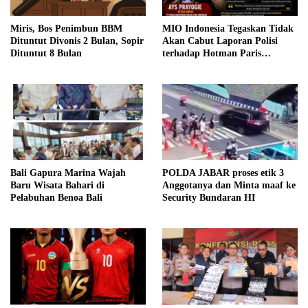
Miris, Bos Penimbun BBM
MIO Indonesia Tegaskan Tidak
Dituntut Divonis 2 Bulan, Sopir
Akan Cabut Laporan Polisi
Dituntut 8 Bulan
terhadap Hotman Paris
Hutapea
Bali Gapura Marina Wajah
POLDA JABAR proses etik 3
Baru Wisata Bahari di
Anggotanya dan Minta maaf ke
Pelabuhan Benoa Bali
Security Bundaran HI