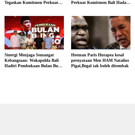
Tegaskan Komitmen Perkuat
Perkuat Komitmen Bali Hadapi
Tata Kelola Keuangan Daerah
Perubahan Iklim
Sinergi Menjaga Semangat
Hotman Paris Hutapea kesal
Kebangsaan: Wakapolda Bali
pernyataan Men HAM Natalius
Hadiri Pembukaan Bulan Bung
Pigai,Begal tak boleh ditembak
Karno VIII Tahun 2026