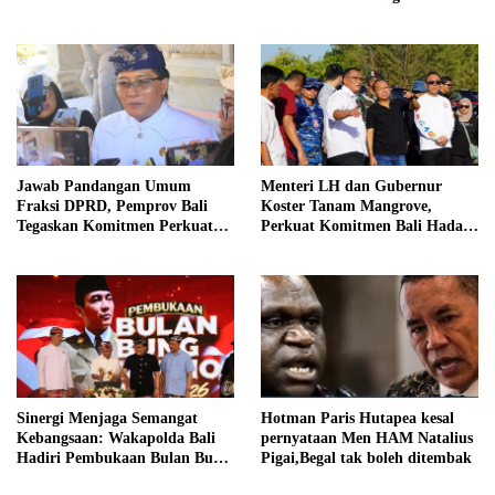
Seluruh Bali
Jawab Pandangan Umum
Menteri LH dan Gubernur
Fraksi DPRD, Pemprov Bali
Koster Tanam Mangrove,
Tegaskan Komitmen Perkuat
Perkuat Komitmen Bali Hadapi
Tata Kelola Keuangan Daerah
Perubahan Iklim
Sinergi Menjaga Semangat
Hotman Paris Hutapea kesal
Kebangsaan: Wakapolda Bali
pernyataan Men HAM Natalius
Hadiri Pembukaan Bulan Bung
Pigai,Begal tak boleh ditembak
Karno VIII Tahun 2026