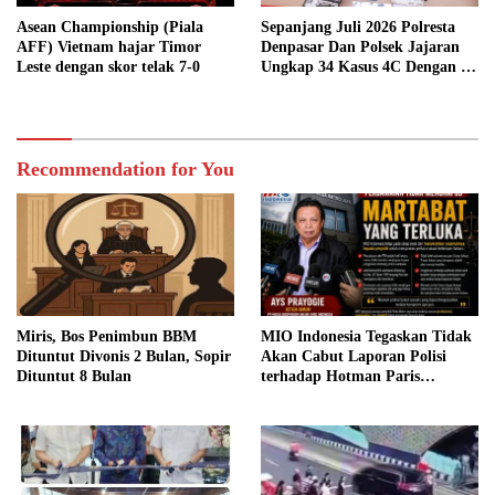
Asean Championship (Piala
Sepanjang Juli 2026 Polresta
AFF) Vietnam hajar Timor
Denpasar Dan Polsek Jajaran
Leste dengan skor telak 7-0
Ungkap 34 Kasus 4C Dengan 42
Tersangka
Recommendation for You
Miris, Bos Penimbun BBM
MIO Indonesia Tegaskan Tidak
Dituntut Divonis 2 Bulan, Sopir
Akan Cabut Laporan Polisi
Dituntut 8 Bulan
terhadap Hotman Paris
Hutapea