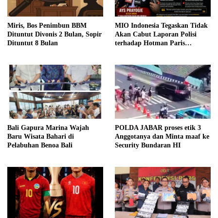
Miris, Bos Penimbun BBM
MIO Indonesia Tegaskan Tidak
Dituntut Divonis 2 Bulan, Sopir
Akan Cabut Laporan Polisi
Dituntut 8 Bulan
terhadap Hotman Paris
Hutapea
Bali Gapura Marina Wajah
POLDA JABAR proses etik 3
Baru Wisata Bahari di
Anggotanya dan Minta maaf ke
Pelabuhan Benoa Bali
Security Bundaran HI