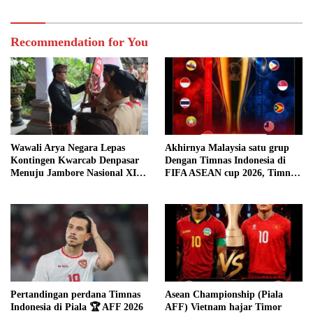
dengan skor 1-0 melalui
perpanjangan waktu
Recommendation for You
Wawali Arya Negara Lepas
Akhirnya Malaysia satu grup
Kontingen Kwarcab Denpasar
Dengan Timnas Indonesia di
Menuju Jambore Nasional XII
FIFA ASEAN cup 2026, Timnas
Tahun 2026 Jaga Nama Baik
Garuda sudah kangen
Denpasar
bertanding dengan Malaysia
Pertandingan perdana Timnas
Asean Championship (Piala
Indonesia di Piala 🏆 AFF 2026
AFF) Vietnam hajar Timor