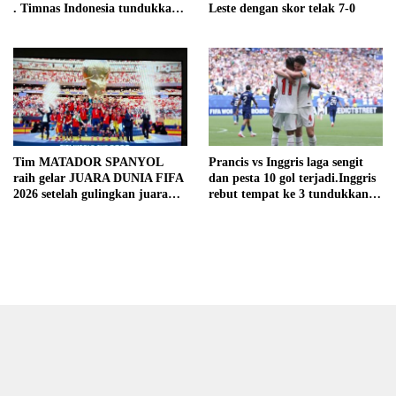
. Timnas Indonesia tundukkan
Leste dengan skor telak 7-0
Cambodia dengan skor telak 5-
1
Tim MATADOR SPANYOL
Prancis vs Inggris laga sengit
raih gelar JUARA DUNIA FIFA
dan pesta 10 gol terjadi.Inggris
2026 setelah gulingkan juara
rebut tempat ke 3 tundukkan
bertahan (Tango )Argentina
Perancis dengan skor 6-4
dengan skor 1-0 melalui
perpanjangan waktu