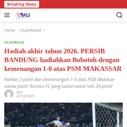
Breaking News
Home
OLAHRAGA
OLAHRAGA
Hadiah akhir tahun 2026. PERSIB
BANDUNG hadiahkan Bobotoh dengan
kemenangan 1-0 atas PSM MAKASSAR
Raihan 3 point dari kemenangan 1-0 atas PSM Makasar
samai point' Borneo FC yang sama-sama raih 34 point'
Ukie
27/12/2025