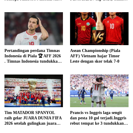
Tahun 2026 Jaga Nama Baik
Garuda sudah kangen
Denpasar
bertanding dengan Malaysia
Pertandingan perdana Timnas
Asean Championship (Piala
Indonesia di Piala 🏆 AFF 2026
AFF) Vietnam hajar Timor
. Timnas Indonesia tundukkan
Leste dengan skor telak 7-0
Cambodia dengan skor telak 5-
1
Tim MATADOR SPANYOL
Prancis vs Inggris laga sengit
raih gelar JUARA DUNIA FIFA
dan pesta 10 gol terjadi.Inggris
2026 setelah gulingkan juara
rebut tempat ke 3 tundukkan
bertahan (Tango )Argentina
Perancis dengan skor 6-4