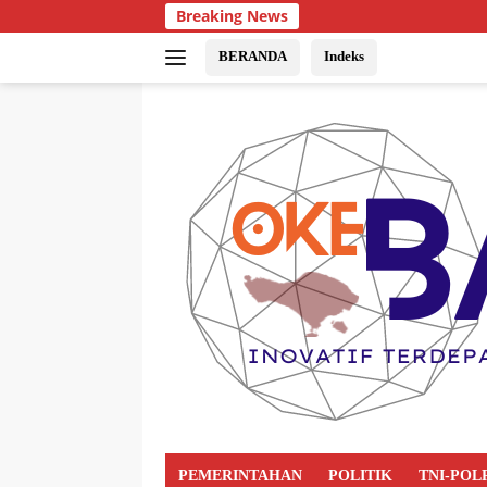
Breaking News
BERANDA
Indeks
PEMERINTAHAN
POLITIK
TNI-POL