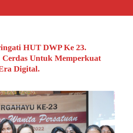
ingati HUT DWP Ke 23.
Cerdas Untuk Memperkuat
ra Digital.