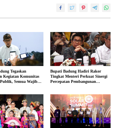
adung Tegaskan
Bupati Badung Hadiri Rakor
an Kegiatan Komunitas
Tingkat Menteri Perkuat Sinergi
 Publik, Semua Wajib
Percepatan Pembangunan
an Tanpa Pengecualian
Infrastruktur, Pariwisata, dan
Tata Lingkungan Bali