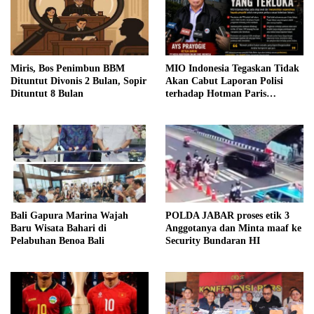
Miris, Bos Penimbun BBM
MIO Indonesia Tegaskan Tidak
Dituntut Divonis 2 Bulan, Sopir
Akan Cabut Laporan Polisi
Dituntut 8 Bulan
terhadap Hotman Paris
Hutapea
Bali Gapura Marina Wajah
POLDA JABAR proses etik 3
Baru Wisata Bahari di
Anggotanya dan Minta maaf ke
Pelabuhan Benoa Bali
Security Bundaran HI