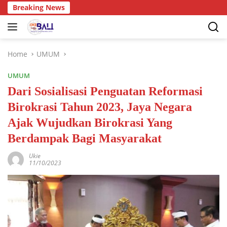
Breaking News
Home
UMUM
UMUM
Dari Sosialisasi Penguatan Reformasi
Birokrasi Tahun 2023, Jaya Negara
Ajak Wujudkan Birokrasi Yang
Berdampak Bagi Masyarakat
Ukie
11/10/2023