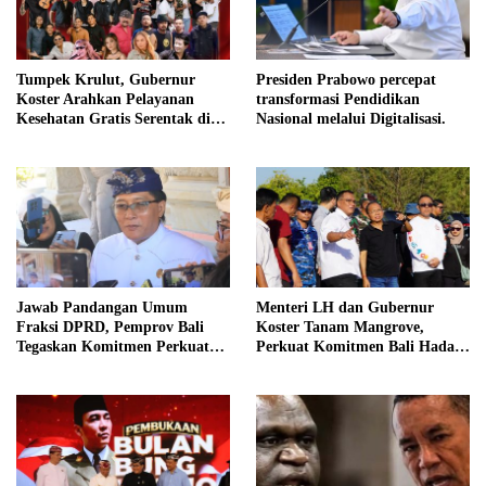
Tumpek Krulut, Gubernur
Presiden Prabowo percepat
Koster Arahkan Pelayanan
transformasi Pendidikan
Kesehatan Gratis Serentak di
Nasional melalui Digitalisasi.
Seluruh Bali
Jawab Pandangan Umum
Menteri LH dan Gubernur
Fraksi DPRD, Pemprov Bali
Koster Tanam Mangrove,
Tegaskan Komitmen Perkuat
Perkuat Komitmen Bali Hadapi
Tata Kelola Keuangan Daerah
Perubahan Iklim