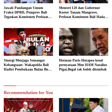
Jawab Pandangan Umum
Menteri LH dan Gubernur
Fraksi DPRD, Pemprov Bali
Koster Tanam Mangrove,
Tegaskan Komitmen Perkuat
Perkuat Komitmen Bali Hadapi
Tata Kelola Keuangan Daerah
Perubahan Iklim
Sinergi Menjaga Semangat
Hotman Paris Hutapea kesal
Kebangsaan: Wakapolda Bali
pernyataan Men HAM Natalius
Hadiri Pembukaan Bulan Bung
Pigai,Begal tak boleh ditembak
Karno VIII Tahun 2026
Recommendation for You