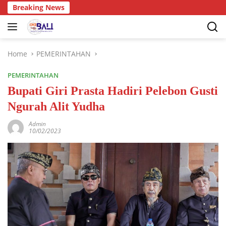
Breaking News
Home
PEMERINTAHAN
PEMERINTAHAN
Bupati Giri Prasta Hadiri Pelebon Gusti
Ngurah Alit Yudha
Admin
10/02/2023