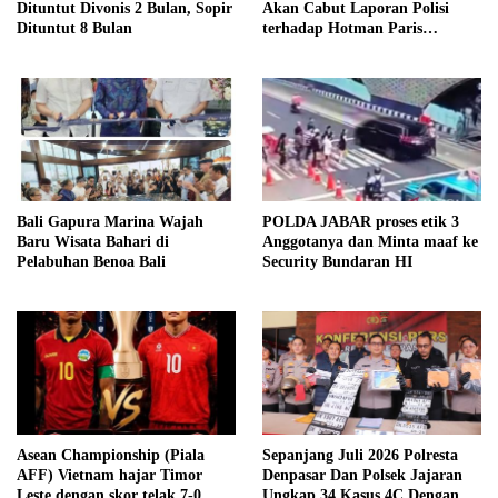
Dituntut Divonis 2 Bulan, Sopir
Akan Cabut Laporan Polisi
Dituntut 8 Bulan
terhadap Hotman Paris
Hutapea
Bali Gapura Marina Wajah
POLDA JABAR proses etik 3
Baru Wisata Bahari di
Anggotanya dan Minta maaf ke
Pelabuhan Benoa Bali
Security Bundaran HI
Asean Championship (Piala
Sepanjang Juli 2026 Polresta
AFF) Vietnam hajar Timor
Denpasar Dan Polsek Jajaran
Leste dengan skor telak 7-0
Ungkap 34 Kasus 4C Dengan 42