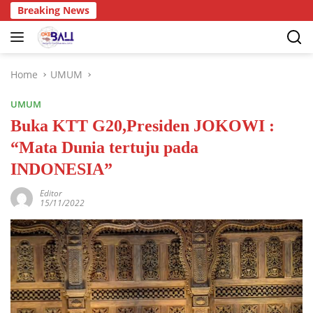
Breaking News
Home
UMUM
UMUM
Buka KTT G20,Presiden JOKOWI :
“Mata Dunia tertuju pada
INDONESIA”
Editor
15/11/2022